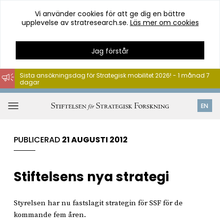
Vi använder cookies för att ge dig en bättre
upplevelse av stratresearch.se.
Läs mer om cookies
Jag förstår
Sista ansökningsdag för Strategisk mobilitet 2026! - 1 månad 7
dagar
Hoppa
till
Öppna
EN
innehåll
meny
PUBLICERAD
21 AUGUSTI 2012
Stiftelsens nya strategi
Styrelsen har nu fastslagit strategin för SSF för de
kommande fem åren.