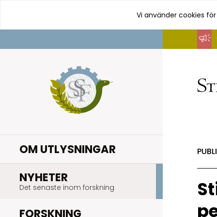
Vi använder cookies för
Hoppa
till
innehåll
OM UTLYSNINGAR
PUBL
.
NYHETER
St
Det senaste inom forskning
pe
.
FORSKNING