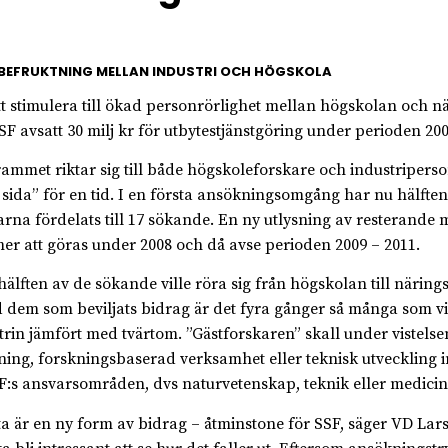
BEFRUKTNING MELLAN INDUSTRI OCH HÖGSKOLA
tt stimulera till ökad personrörlighet mellan högskolan och nä
SF avsatt 30 milj kr för utbytestjänstgöring under perioden 200
ammet riktar sig till både högskoleforskare och industriperso
 sida” för en tid. I en första ansökningsomgång har nu hälften
rna fördelats till 17 sökande. En ny utlysning av resterande 
r att göras under 2008 och då avse perioden 2009 – 2011.
hälften av de sökande ville röra sig från högskolan till närings
 dem som beviljats bidrag är det fyra gånger så många som vill
trin jämfört med tvärtom. ”Gästforskaren” skall under vistelse
ning, forskningsbaserad verksamhet eller teknisk utveckling 
F:s ansvarsområden, dvs naturvetenskap, teknik eller medicin
ta är en ny form av bidrag – åtminstone för SSF, säger VD Lar