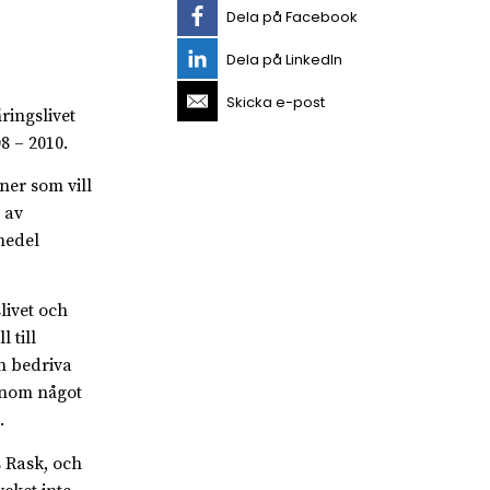
Dela på Facebook
Dela på LinkedIn
Skicka e-post
ringslivet
8 – 2010.
ner som vill
 av
medel
livet och
 till
n bedriva
inom något
.
s Rask, och