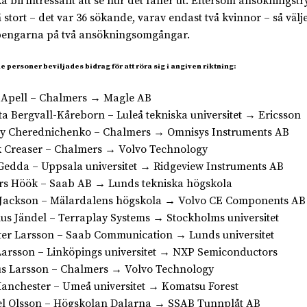
ka bli intressant att se hur det faller ut. Eftersom ansökningstr
 stort – det var 36 sökande, varav endast två kvinnor – så välje
engarna på två ansökningsomgångar.
e personer beviljades bidrag för att röra sig i angiven riktning:
 Apell – Chalmers → Magle AB
tta Bergvall-Kåreborn – Luleå tekniska universitet → Ericsson
y Cherednichenko – Chalmers → Omnisys Instruments AB
 Creaser – Chalmers → Volvo Technology
Gedda – Uppsala universitet → Ridgeview Instruments AB
s Höök – Saab AB → Lunds tekniska högskola
Jackson – Mälardalens högskola → Volvo CE Components AB
s Jändel – Terraplay Systems → Stockholms universitet
ter Larsson – Saab Communication → Lunds universitet
Larsson – Linköpings universitet → NXP Semiconductors
s Larsson – Chalmers → Volvo Technology
anchester – Umeå universitet → Komatsu Forest
l Olsson – Högskolan Dalarna → SSAB Tunnplåt AB