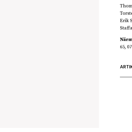
Thom
Torst
Erik 
Staff
Närm
65, 0
ARTI