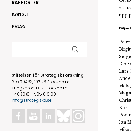
det s
RAPPORTER
var så
KANSLI
upp p
PRESS
Följand
Peter
Sök
efter:
Birgi
Serge
Derek
Lars 
Stiftelsen för Strategisk Forskning
Ander
Box 70483, 107 26 Stockholm
Mats 
Kungsbron 1 G7, Stockholm
Magnu
+46 (0)8 - 505 816 00
info@strategiska.se
Chris
Erik 
Pontu
Ian M
Mikae