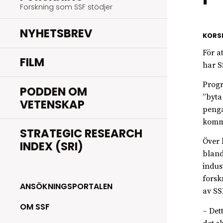
Forskning som SSF stödjer
NYHETSBREV
KORS
För a
FILM
har S
Progr
PODDEN OM
”byta
VETENSKAP
penga
komme
STRATEGIC RESEARCH
Över 
INDEX (SRI)
bland
indus
forsk
ANSÖKNINGSPORTALEN
av SS
OM SSF
– Det