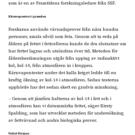
som är en av Framtidens forskningsledare från SSF.
Kärnvapentest i grunden
Forskarna använde vävnadsprover från nära hundra
personer, smala såväl som feta. Genom att ta reda på
åldern på fettet i fettcellerna kunde de dra slutsatser om
hur fettet lagras och utsöndras över tid. Metoden för
åldersbestämningen utgår från upptag av radioaktivt
kol, kol-14, från atmosfären in i kroppen.
Kärnvapentester under det kalla kriget ledde till en
kraftig ökning av kol-14 i atmosfären. Sedan testerna
upphörde har det sedan skett en gradvis minskning.
– Genom att jämföra halterna av kol-14 i fett och i
atmosfären kan vi datummärka fettet, säger Kirsty
Spalding, som har utvecklat metoden för undersökning
av fettvävnad och andra biologiska prover.
Fettet förnyas