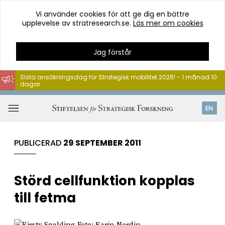
Vi använder cookies för att ge dig en bättre
upplevelse av stratresearch.se.
Läs mer om cookies
Jag förstår
Sista ansökningsdag för Strategisk mobilitet 2026! - 1 månad 10
dagar
Hoppa
till
Öppna
EN
innehåll
meny
PUBLICERAD
29 SEPTEMBER 2011
Störd cellfunktion kopplas
till fetma