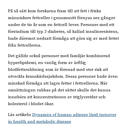
På så sätt kom forskarna fram till att fett i friska
människors fettceller i genomsnitt förnyas sex gånger
under de tio år som en fettcell lever. Personer med ett
förstadium till typ 2-diabetes, så kallad insulinresistens,
hade däremot nedsatt förmåga att göra sig av med fettet
från fettcellerna.
Det gällde också personer med familjär kombinerad
hyperlipidemi, en vanlig form av ärftlig
blodfettsrubbning som är förenad med stor risk att
utveckla kranskärlssjukdom. Dessa personer hade även
minskad förmåga att lagra fetter i fettcellerna. När
omsättningen rubbas på det sättet skulle det kunna
innebära att koncentrationen av triglycerider och
kolesterol i blodet ökar.
Läs artikeln
Dynamics of human adipose lipid turnover
in health and metabolic disease