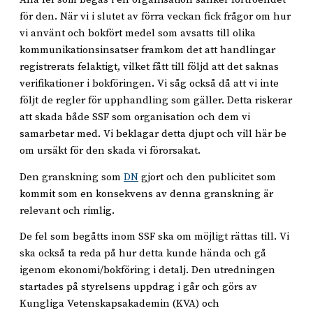
för den. När vi i slutet av förra veckan fick frågor om hur
vi använt och bokfört medel som avsatts till olika
kommunikationsinsatser framkom det att handlingar
registrerats felaktigt, vilket fått till följd att det saknas
verifikationer i bokföringen. Vi såg också då att vi inte
följt de regler för upphandling som gäller. Detta riskerar
att skada både SSF som organisation och dem vi
samarbetar med. Vi beklagar detta djupt och vill här be
om ursäkt för den skada vi förorsakat.
Den granskning som
DN
gjort och den publicitet som
kommit som en konsekvens av denna granskning är
relevant och rimlig.
De fel som begåtts inom SSF ska om möjligt rättas till. Vi
ska också ta reda på hur detta kunde hända och gå
igenom ekonomi/bokföring i detalj. Den utredningen
startades på styrelsens uppdrag i går och görs av
Kungliga Vetenskapsakademin (KVA) och