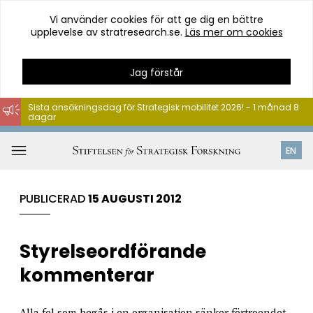
Vi använder cookies för att ge dig en bättre
upplevelse av stratresearch.se.
Läs mer om cookies
Jag förstår
Sista ansökningsdag för Strategisk mobilitet 2026! - 1 månad 8
dagar
Hoppa
till
Öppna
EN
innehåll
meny
PUBLICERAD
15 AUGUSTI 2012
Styrelseordförande
kommenterar
Alla fel som begås i en organisation sänker förtroendet