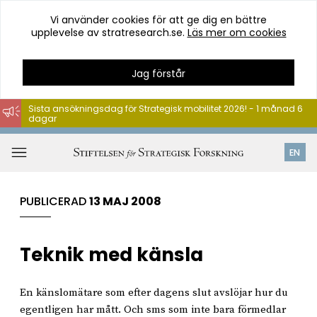
Vi använder cookies för att ge dig en bättre
upplevelse av stratresearch.se.
Läs mer om cookies
Jag förstår
Sista ansökningsdag för Strategisk mobilitet 2026! - 1 månad 6
dagar
Hoppa
till
Öppna
EN
innehåll
meny
PUBLICERAD
13 MAJ 2008
Teknik med känsla
En känslomätare som efter dagens slut avslöjar hur du
egentligen har mått. Och sms som inte bara förmedlar