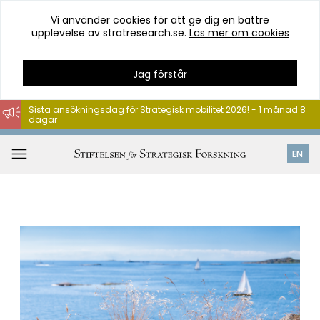
Vi använder cookies för att ge dig en bättre
upplevelse av stratresearch.se.
Läs mer om cookies
Jag förstår
Sista ansökningsdag för Strategisk mobilitet 2026! - 1 månad 8
dagar
Hoppa
till
Öppna
EN
innehåll
meny