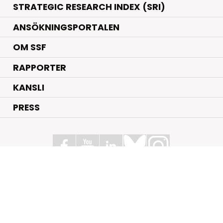
STRATEGIC RESEARCH INDEX (SRI)
ANSÖKNINGSPORTALEN
OM SSF
RAPPORTER
KANSLI
PRESS
Stiftelsen för Strategisk Forskning
Box 70483, 107 26 Stockholm
Kungsbron 1 G7, Stockholm
+46 (0)8 - 505 816 00
info@strategiska.se