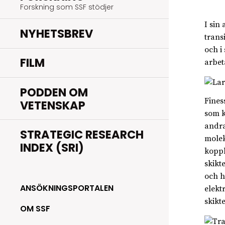
Forskning som SSF stödjer
I sin
NYHETSBREV
trans
och i
FILM
arbet
PODDEN OM
Fines
VETENSKAP
som k
andra
STRATEGIC RESEARCH
molek
INDEX (SRI)
koppl
skikt
och h
ANSÖKNINGSPORTALEN
elekt
skikte
OM SSF