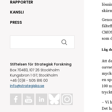
RAPPORTER
lösni
skärma
KANSLI
Genom
PRESS
fälte
CMOS–
Sök
som d
efter:
Låg d
Att de
Stiftelsen för Strategisk Forskning
oavse
Box 70483, 107 26 Stockholm
mycke
Kungsbron 1 G7, Stockholm
en sp
+46 (0)8 - 505 816 00
info@strategiska.se
100 n
tryck
– Vi 
Det h