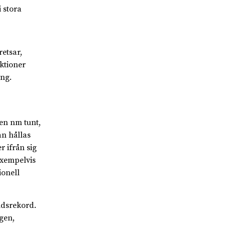
 stora
etsar,
ktioner
ing.
 en nm tunt,
an hållas
r ifrån sig
 exempelvis
ionell
ldsrekord.
gen,