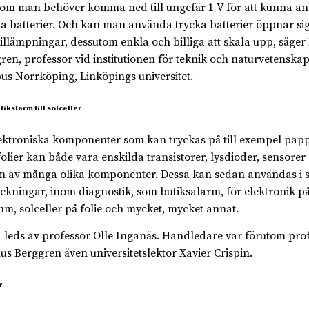
som man behöver komma ned till ungefär 1 V för att kunna a
ta batterier. Och kan man använda trycka batterier öppnar s
illämpningar, dessutom enkla och billiga att skala upp, säge
ren, professor vid institutionen för teknik och naturvetenskap
s Norrköping, Linköpings universitet.
tikslarm till solceller
ektroniska komponenter som kan tryckas på till exempel papp
folier kan både vara enskilda transistorer, lysdioder, sensorer 
m av många olika komponenter. Dessa kan sedan användas i 
ckningar, inom diagnostik, som butiksalarm, för elektronik på
mm, solceller på folie och mycket, mycket annat.
leds av professor Olle Inganäs. Handledare var förutom pro
s Berggren även universitetslektor Xavier Crispin.
r