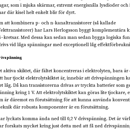
ngar, som i mjuka skärmar, extremt energisnåla lysdioder och i
r där kisel helt enkelt blir för dyrt.
 att kombinera p- och n-kanaltransistorer (så kallade
ffekttransistorer) har Lars Herlogsson byggt komplementära kr
kretsar. Med dessa kan sedan man sedan bygga logiska fun
rivs vid låga spänningar med exceptionell låg effektförbrukn
rivspänning
t aktiva skiktet, där fältet koncentreras i elektrolyten, bara är
tt hur tjockt elektrolytskiktet är, innebär att drivspänningen k
t låg. Då kan transistorerna drivas av tryckta batterier som ge
änning kring 1 V. Att elektrolytskiktet kan göras lite tjockare,
m är däremot en förutsättning för att kunna använda konvent
teknik där robusta komponenter är en förutsättning.
har lyckats komma ända ned till 0,2 V drivspänning. Det är vär
ar forskats mycket kring just detta med att få ned drivspännin