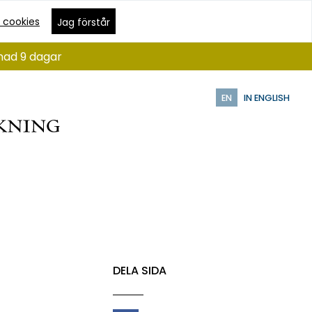
 cookies
Jag förstår
ånad 9 dagar
EN
IN ENGLISH
r
DELA SIDA