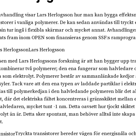
 avhandling visar Lars Herlogsson hur man kan bygga effekts
istorer i vanliga polymerer. De kan sedan användas till tryckt 
 sin tur ingå i flexibla skärmar och mycket annat. Avhandling
ats fram inom OPEN som finansieras genom SSF:s ramprogr
Lars Herlogsson
sen med Lars Herlogssons forskning är att han bygger upp tra
ombinerar två polymerer; den ena fungerar som halvledare 
 som elektrolyt. Polymerer består av sammanlänkade kedjor 
yler. Tack vare att den ena typen av laddade partiklar i elekt
as till polymerkedjan i den halvledande polymeren blir det a
et, där det elektriska fältet koncentreras i gränsskiktet mellan 
alvledaren, mycket tunt -1 nm. Detta oavsett hur tjockt skikte
rolyt än är. Detta sker spontant, man behöver alltså inte skapa
t.
Tryckta transistorer bereder vägen för energisnåla och