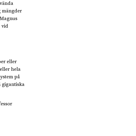
nvända
ig mängder
r Magnus
 vid
er eller
eller hela
system på
 gigantiska
fessor