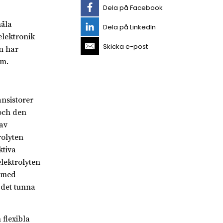
Dela på Facebook
nåla
Dela på LinkedIn
elektronik
Skicka e-post
en har
am.
nsistorer
och den
av
rolyten
ktiva
elektrolyten
t med
 det tunna
 flexibla