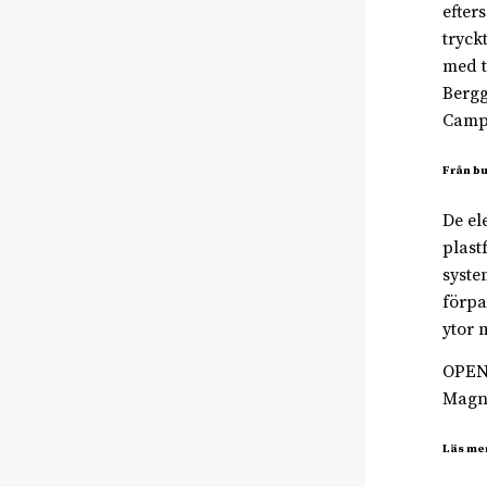
efter
tryck
med t
Bergg
Campu
Från bu
De el
plast
syste
förpa
ytor 
OPEN 
Magnu
Läs me