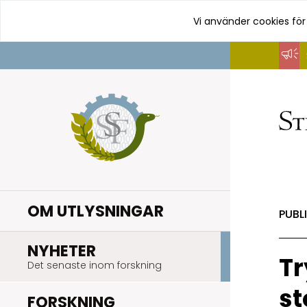
Vi använder cookies för
Hoppa
till
innehåll
OM UTLYSNINGAR
PUBL
.
NYHETER
Tr
Det senaste inom forskning
st
.
FORSKNING