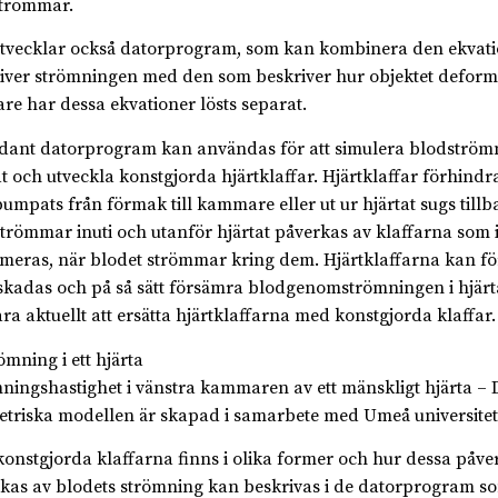
trömmar.
utvecklar också datorprogram, som kan kombinera den ekvat
iver strömningen med den som beskriver hur objektet deform
are har dessa ekvationer lösts separat.
ådant datorprogram kan användas för att simulera blodströmn
at och utveckla konstgjorda hjärtklaffar. Hjärtklaffar förhindr
umpats från förmak till kammare eller ut ur hjärtat sugs tillb
trömmar inuti och utanför hjärtat påverkas av klaffarna som i 
meras, när blodet strömmar kring dem. Hjärtklaffarna kan f
 skadas och på så sätt försämra blodgenomströmningen i hjärt
ara aktuellt att ersätta hjärtklaffarna med konstgjorda klaffar.
ningshastighet i vänstra kammaren av ett mänskligt hjärta – 
triska modellen är skapad i samarbete med Umeå universitet
konstgjorda klaffarna finns i olika former och hur dessa påve
kas av blodets strömning kan beskrivas i de datorprogram so