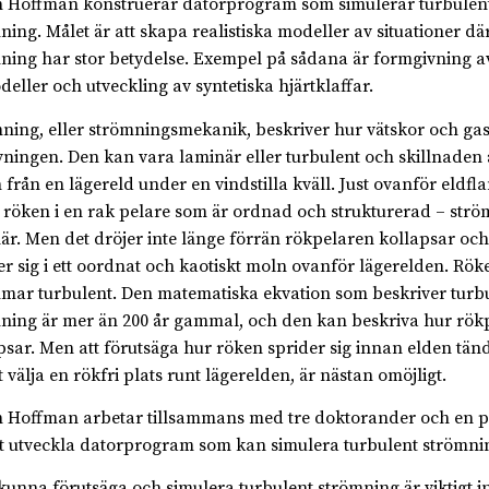
 Hoffman konstruerar datorprogram som simulerar turbulen
ning. Målet är att skapa realistiska modeller av situationer dä
ning har stor betydelse. Exempel på sådana är formgivning a
deller och utveckling av syntetiska hjärtklaffar.
ning, eller strömningsmekanik, beskriver hur vätskor och gase
ningen. Den kan vara laminär eller turbulent och skillnaden är
 från en lägereld under en vindstilla kväll. Just ovanför eld
r röken i en rak pelare som är ordnad och strukturerad – str
är. Men det dröjer inte länge förrän rökpelaren kollapsar oc
er sig i ett oordnat och kaotiskt moln ovanför lägerelden. Rök
mar turbulent. Den matematiska ekvation som beskriver turb
ning är mer än 200 år gammal, och den kan beskriva hur rök
psar. Men att förutsäga hur röken sprider sig innan elden tän
t välja en rökfri plats runt lägerelden, är nästan omöjligt.
 Hoffman arbetar tillsammans med tre doktorander och en p
tt utveckla datorprogram som kan simulera turbulent strömni
 kunna förutsäga och simulera turbulent strömning är viktigt