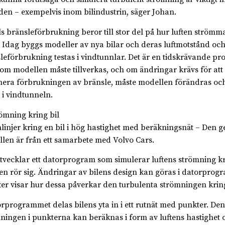
en – exempelvis inom bilindustrin, säger Johan.
ls bränsleförbrukning beror till stor del på hur luften strömm
. Idag byggs modeller av nya bilar och deras luftmotstånd oc
leförbrukning testas i vindtunnlar. Det är en tidskrävande pro
som modellen måste tillverkas, och om ändringar krävs för att
era förbrukningen av bränsle, måste modellen förändras och
s i vindtunneln.
linjer kring en bil i hög hastighet med beräkningsnät – Den 
len är från ett samarbete med Volvo Cars.
utvecklar ett datorprogram som simulerar luftens strömning kr
en rör sig. Ändringar av bilens design kan göras i datorpro
ter visar hur dessa påverkar den turbulenta strömningen kring
orprogrammet delas bilens yta in i ett rutnät med punkter. De
ningen i punkterna kan beräknas i form av luftens hastighet o