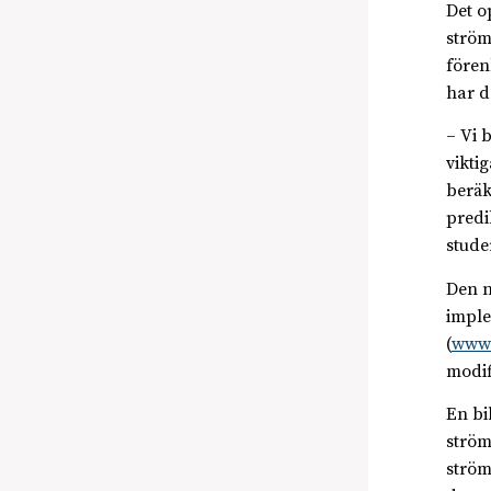
Det op
ström
fören
har d
– Vi 
vikti
beräk
predi
stude
Den n
imple
(
www.
modif
En bi
ström
ström