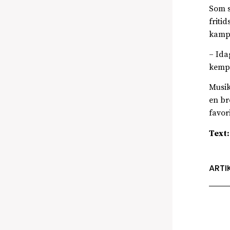
Som s
friti
kamps
– Ida
kempo
Musik
en br
favor
Text:
ARTI