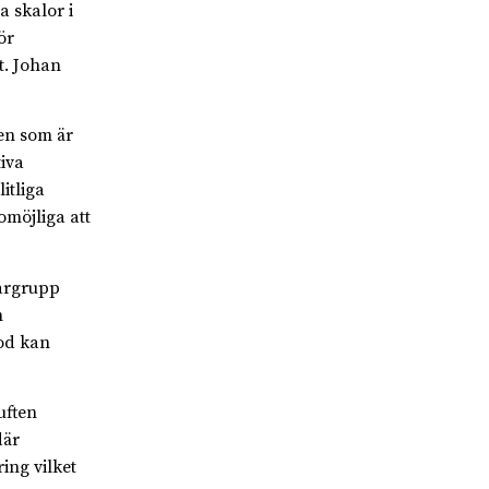
la skalor i
ör
t. Johan
en som är
iva
itliga
möjliga att
argrupp
n
od kan
uften
där
ing vilket