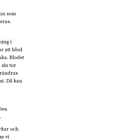
ion som
eras.
ing i
ar att blod
aka. Blodet
sin tur
örändras
at. Då kan
Den
.
rkar och
m vi