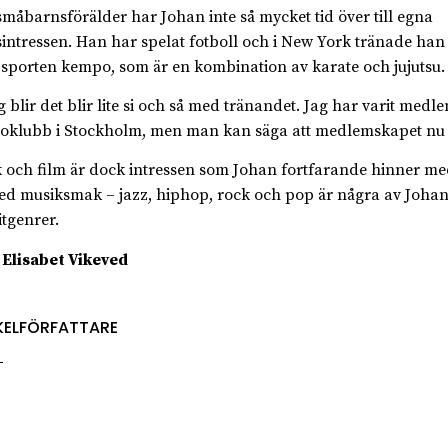
måbarnsförälder har Johan inte så mycket tid över till egna
dsintressen. Han har spelat fotboll och i New York tränade han
porten kempo, som är en kombination av karate och jujutsu.
g blir det blir lite si och så med tränandet. Jag har varit medle
klubb i Stockholm, men man kan säga att medlemskapet nu ä
 och film är dock intressen som Johan fortfarande hinner m
ed musiksmak – jazz, hiphop, rock och pop är några av Johan
itgenrer.
 Elisabet Vikeved
KELFÖRFATTARE