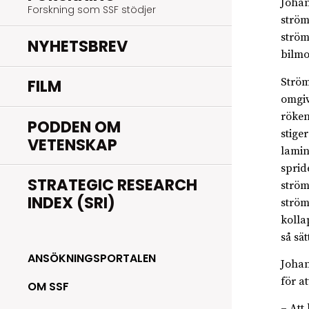
Johan
Forskning som SSF stödjer
ström
ström
NYHETSBREV
bilmo
Ström
FILM
omgiv
röken
PODDEN OM
stige
VETENSKAP
lamin
sprid
STRATEGIC RESEARCH
ström
INDEX (SRI)
ström
kolla
så sät
ANSÖKNINGSPORTALEN
Johan
för a
OM SSF
– Att