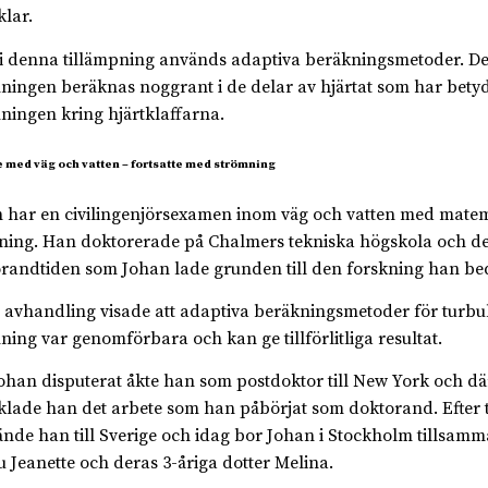
klar.
i denna tillämpning används adaptiva beräkningsmetoder. Det 
ningen beräknas noggrant i de delar av hjärtat som har betyd
ningen kring hjärtklaffarna.
 med väg och vatten – fortsatte med strömning
 har en civilingenjörsexamen inom väg och vatten med matem
tning. Han doktorerade på Chalmers tekniska högskola och de
randtiden som Johan lade grunden till den forskning han bed
 avhandling visade att adaptiva beräkningsmetoder för turbu
ning var genomförbara och kan ge tillförlitliga resultat.
ohan disputerat åkte han som postdoktor till New York och dä
klade han det arbete som han påbörjat som doktorand. Efter t
ände han till Sverige och idag bor Johan i Stockholm tillsam
ru Jeanette och deras 3-åriga dotter Melina.