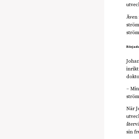
utvec
Även 
ström
ström
Började
Johan
inrik
dokto
– Min
ström
När J
utvec
återv
sin f