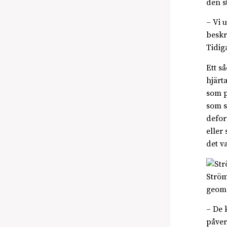
den s
– Vi 
beskr
Tidig
Ett s
hjärt
som p
som s
defor
eller
det v
Ström
geome
– De 
påver