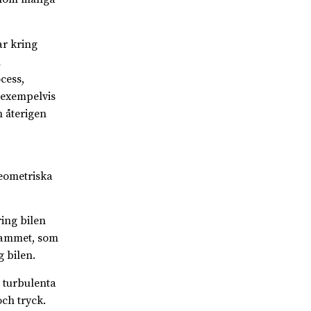
ar kring
h
cess,
 exempelvis
 återigen
geometriska
ing bilen
grammet, som
 bilen.
n turbulenta
ch tryck.