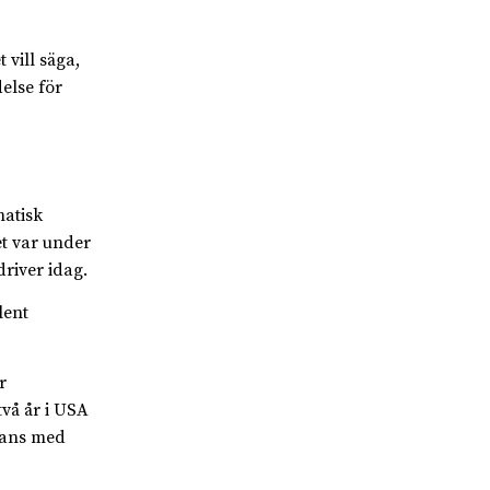
vill säga,
else för
atisk
t var under
river idag.
lent
r
vå år i USA
mans med