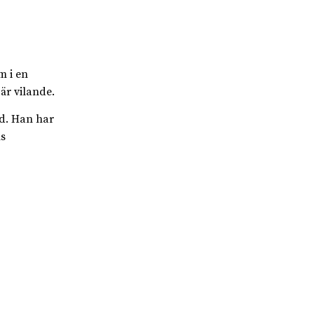
m i en
r vilande.
ed. Han har
s