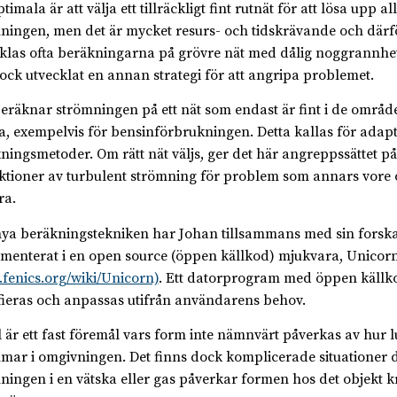
timala är att välja ett tillräckligt fint rutnät för att lösa upp al
ningen, men det är mycket resurs- och tidskrävande och därf
klas ofta beräkningarna på grövre nät med dålig noggrannhe
ock utvecklat en annan strategi för att angripa problemet.
beräknar strömningen på ett nät som endast är fint i de områd
ga, exempelvis för bensinförbrukningen. Detta kallas för adapt
ningsmetoder. Om rätt nät väljs, ger det här angreppssättet pål
ktioner av turbulent strömning för problem som annars vore o
ra.
ya beräkningstekniken har Johan tillsammans med sin forsk
menterat i en open source (öppen källkod) mjukvara, Unicor
fenics.org/wiki/Unicorn)
. Ett datorprogram med öppen källk
ieras och anpassas utifrån användarens behov.
l är ett fast föremål vars form inte nämnvärt påverkas av hur l
mar i omgivningen. Det finns dock komplicerade situationer 
ningen i en vätska eller gas påverkar formen hos det objekt kr