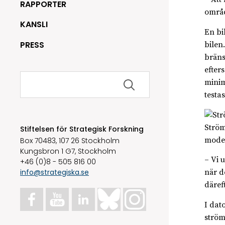
RAPPORTER
områd
KANSLI
En bi
PRESS
bilen
bräns
efter
Sök
minim
efter:
testa
Ström
Stiftelsen för Strategisk Forskning
model
Box 70483, 107 26 Stockholm
Kungsbron 1 G7, Stockholm
– Vi 
+46 (0)8 - 505 816 00
info@strategiska.se
när d
däref
I dat
ström