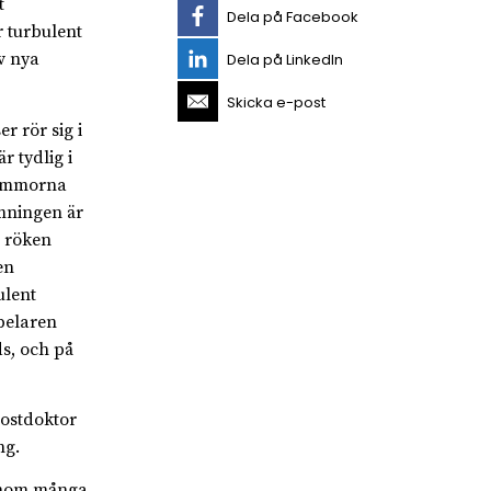
t
Dela på Facebook
r turbulent
v nya
Dela på LinkedIn
Skicka e-post
r rör sig i
 tydlig i
flammorna
ömningen är
h röken
en
ulent
pelaren
ds, och på
ostdoktor
ng.
 inom många