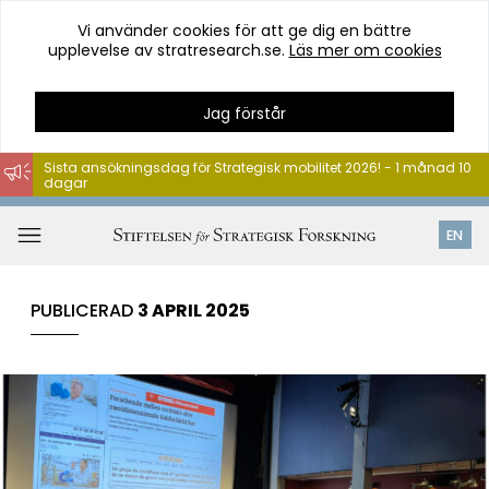
Vi använder cookies för att ge dig en bättre
upplevelse av stratresearch.se.
Läs mer om cookies
Jag förstår
Sista ansökningsdag för Strategisk mobilitet 2026! - 1 månad 10
dagar
Hoppa
till
Öppna
EN
innehåll
meny
PUBLICERAD
3 APRIL 2025