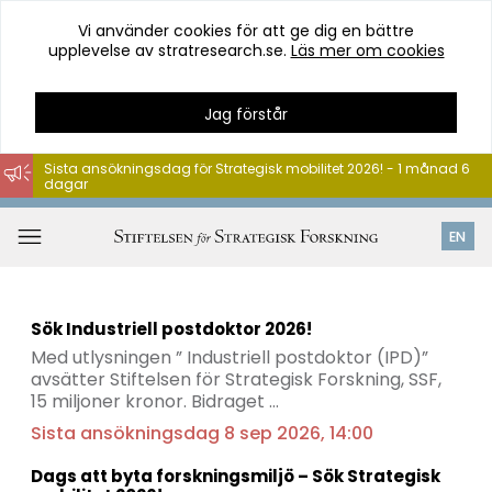
Vi använder cookies för att ge dig en bättre
upplevelse av stratresearch.se.
Läs mer om cookies
Jag förstår
Sista ansökningsdag för Strategisk mobilitet 2026! - 1 månad 6
dagar
Hoppa
till
Öppna
EN
innehåll
meny
Sök Industriell postdoktor 2026!
Med utlysningen ” Industriell postdoktor (IPD)”
avsätter Stiftelsen för Strategisk Forskning, SSF,
15 miljoner kronor. Bidraget …
Sista ansökningsdag 8 sep 2026, 14:00
Dags att byta forskningsmiljö – Sök Strategisk