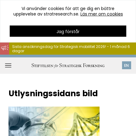
Vi använder cookies för att ge dig en bättre
upplevelse av stratresearch.se.
Läs mer om cookies
Jag förstår
Sista ansökningsdag för Strategisk mobilitet 2026! - 1 månad 6
dagar
Hoppa
till
Öppna
EN
innehåll
meny
Utlysningssidans bild