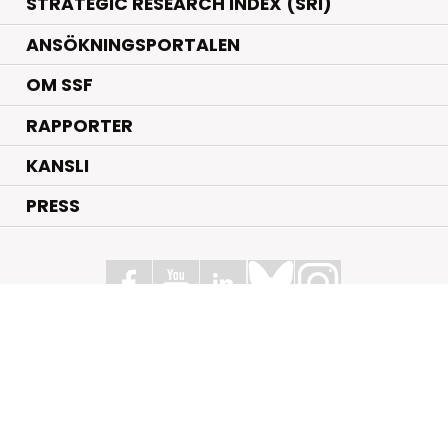
STRATEGIC RESEARCH INDEX (SRI)
ANSÖKNINGSPORTALEN
OM SSF
RAPPORTER
KANSLI
PRESS
Stiftelsen för Strategisk Forskning
Box 70483, 107 26 Stockholm
Kungsbron 1 G7, Stockholm
+46 (0)8 - 505 816 00
info@strategiska.se