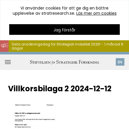
Vi använder cookies för att ge dig en bättre
upplevelse av stratresearch.se.
Läs mer om cookies
Jag förstår
Sista ansökningsdag för Strategisk mobilitet 2026! - 1 månad 9
dagar
Hoppa
till
Öppna
EN
innehåll
meny
Villkorsbilaga 2 2024-12-12