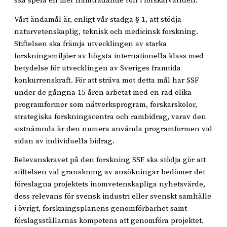
ska spela en mer framträdande roll i forskarvärlden.
Vårt ändamål är, enligt vår stadga § 1, att stödja
naturvetenskaplig, teknisk och medicinsk forskning.
Stiftelsen ska främja utvecklingen av starka
forskningsmiljöer av högsta internationella klass med
betydelse för utvecklingen av Sveriges framtida
konkurrenskraft. För att sträva mot detta mål har SSF
under de gångna 15 åren arbetat med en rad olika
programformer som nätverksprogram, forskarskolor,
strategiska forskningscentra och rambidrag, varav den
sistnämnda är den numera använda programformen vid
sidan av individuella bidrag.
Relevanskravet på den forskning SSF ska stödja gör att
stiftelsen vid granskning av ansökningar bedömer det
föreslagna projektets inomvetenskapliga nyhetsvärde,
dess relevans för svensk industri eller svenskt samhälle
i övrigt, forskningsplanens genomförbarhet samt
förslagsställarnas kompetens att genomföra projektet.