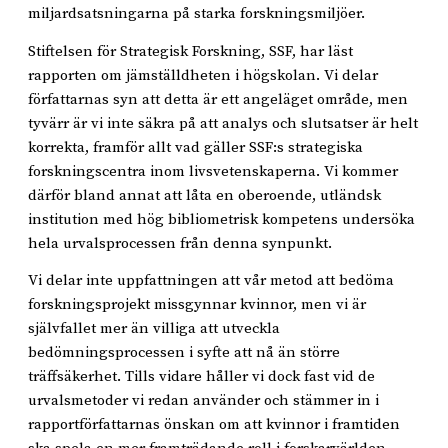
miljardsatsningarna på starka forskningsmiljöer.
Stiftelsen för Strategisk Forskning, SSF, har läst
rapporten om jämställdheten i högskolan. Vi delar
författarnas syn att detta är ett angeläget område, men
tyvärr är vi inte säkra på att analys och slutsatser är helt
korrekta, framför allt vad gäller SSF:s strategiska
forskningscentra inom livsvetenskaperna. Vi kommer
därför bland annat att låta en oberoende, utländsk
institution med hög bibliometrisk kompetens undersöka
hela urvalsprocessen från denna synpunkt.
Vi delar inte uppfattningen att vår metod att bedöma
forskningsprojekt missgynnar kvinnor, men vi är
självfallet mer än villiga att utveckla
bedömningsprocessen i syfte att nå än större
träffsäkerhet. Tills vidare håller vi dock fast vid de
urvalsmetoder vi redan använder och stämmer in i
rapportförfattarnas önskan om att kvinnor i framtiden