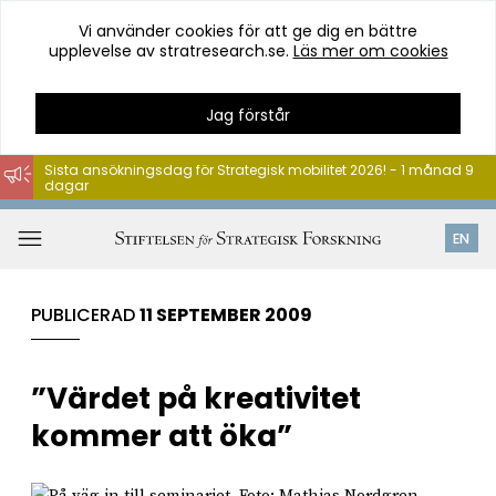
Vi använder cookies för att ge dig en bättre
upplevelse av stratresearch.se.
Läs mer om cookies
Jag förstår
Sista ansökningsdag för Strategisk mobilitet 2026! - 1 månad 9
dagar
Hoppa
till
Öppna
EN
innehåll
meny
PUBLICERAD
11 SEPTEMBER 2009
”Värdet på kreativitet
kommer att öka”