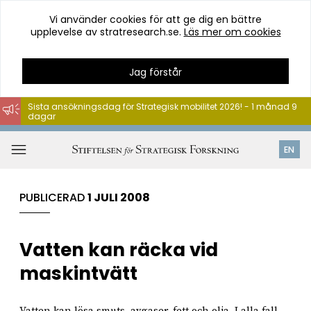
Vi använder cookies för att ge dig en bättre
upplevelse av stratresearch.se.
Läs mer om cookies
Jag förstår
Sista ansökningsdag för Strategisk mobilitet 2026! - 1 månad 9
dagar
Hoppa
till
Öppna
EN
innehåll
meny
PUBLICERAD
1 JULI 2008
Vatten kan räcka vid
maskintvätt
Vatten kan lösa smuts, avgaser, fett och olja. I alla fall