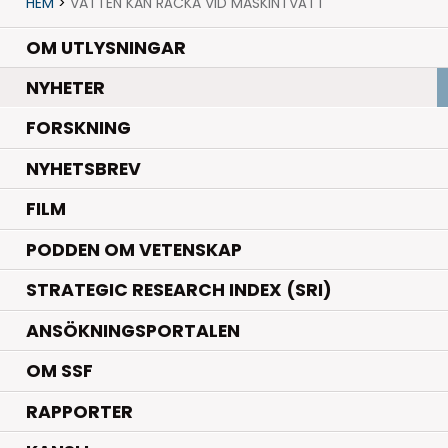
HEM
>
VATTEN KAN RÄCKA VID MASKINTVÄTT
OM UTLYSNINGAR
.
NYHETER
.
FORSKNING
NYHETSBREV
FILM
PODDEN OM VETENSKAP
STRATEGIC RESEARCH INDEX (SRI)
ANSÖKNINGSPORTALEN
OM SSF
RAPPORTER