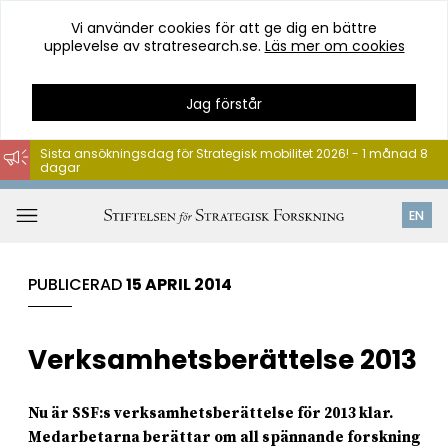
Vi använder cookies för att ge dig en bättre
upplevelse av stratresearch.se.
Läs mer om cookies
Jag förstår
Sista ansökningsdag för Strategisk mobilitet 2026! - 1 månad 8
dagar
Hoppa
till
Öppna
EN
innehåll
meny
PUBLICERAD
15 APRIL 2014
Verksamhetsberättelse 2013
Nu är SSF:s verksamhetsberättelse för 2013 klar.
Medarbetarna berättar om all spännande forskning