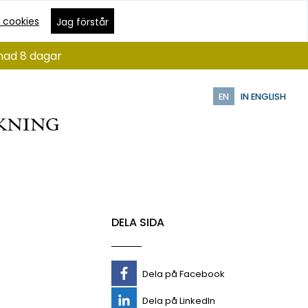
 cookies
Jag förstår
ånad 8 dagar
EN
IN ENGLISH
DELA SIDA
Dela på Facebook
Dela på LinkedIn