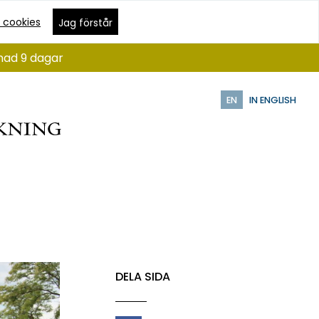
 cookies
Jag förstår
ånad 9 dagar
EN
IN ENGLISH
DELA SIDA