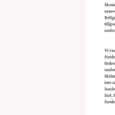
Monic
samve
Bellg
tillg
undr
Vi va
forsk
tioår
under
Malmb
inte s
lande
fart.
forsk