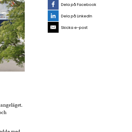
Dela på Facebook
Dela på LinkedIn
Skicka e-post
 angeläget.
och
nledde med