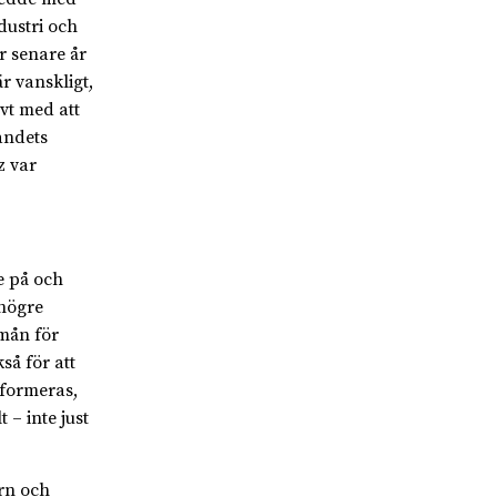
dustri och
r senare år
r vanskligt,
vt med att
landets
z var
e på och
 högre
rmån för
så för att
eformeras,
 – inte just
orn och