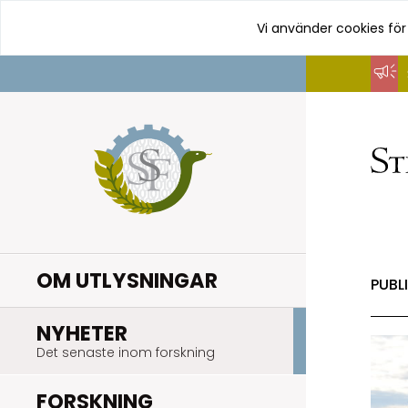
Vi använder cookies för
Hoppa
till
innehåll
OM UTLYSNINGAR
PUBL
.
NYHETER
Det senaste inom forskning
.
FORSKNING