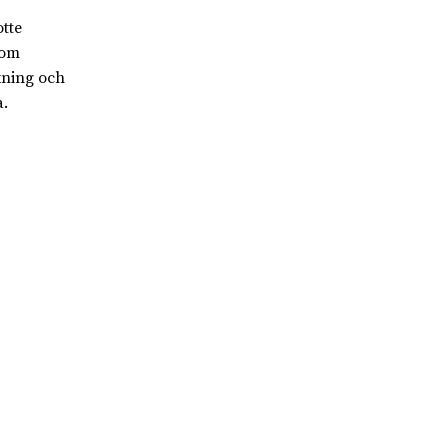
tte
som
kning och
.