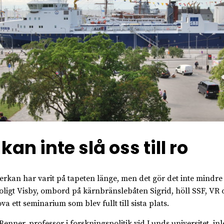
 kan inte slå oss till ro
rkan har varit på tapeten länge, men det gör det inte mindre
 soligt Visby, ombord på kärnbränslebåten Sigrid, höll SSF, VR 
a ett seminarium som blev fullt till sista plats.
Benner, professor i forskningspolitik vid Lunds universitet, i