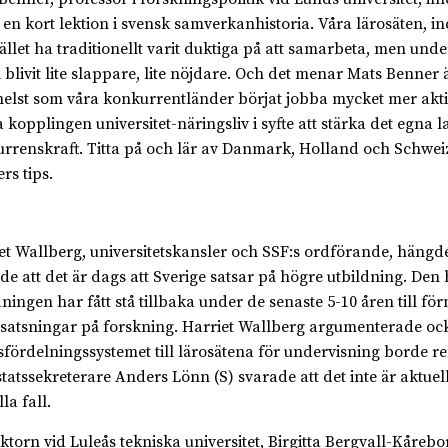
e en kort lektion i svensk samverkanhistoria. Våra lärosäten, in
llet ha traditionellt varit duktiga på att samarbeta, men unde
i blivit lite slappare, lite nöjdare. Och det menar Mats Benner ä
helst som våra konkurrentländer börjat jobba mycket mer akti
a kopplingen universitet-näringsliv i syfte att stärka det egna 
rrenskraft. Titta på och lär av Danmark, Holland och Schwei
rs tips.
et Wallberg, universitetskansler och SSF:s ordförande, hängd
e att det är dags att Sverige satsar på högre utbildning. Den
dningen har fått stå tillbaka under de senaste 5-10 åren till fö
 satsningar på forskning. Harriet Wallberg argumenterade ock
sfördelningssystemet till lärosätena för undervisning borde r
tatssekreterare Anders Lönn (S) svarade att det inte är aktuellt
lla fall.
ktorn vid Luleås tekniska universitet, Birgitta Bergvall-Kåreb