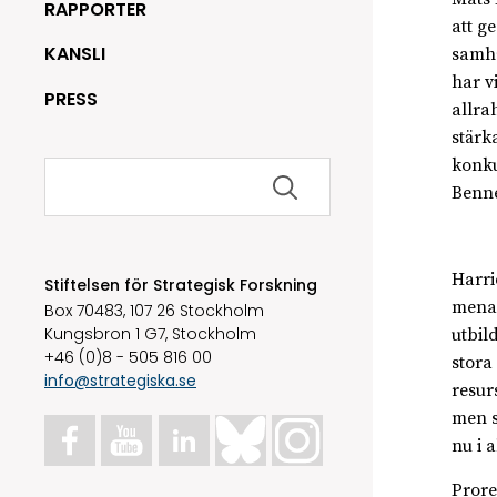
RAPPORTER
att g
KANSLI
samhä
har v
PRESS
allra
stärk
konku
Sök
efter:
Benne
Harri
Stiftelsen för Strategisk Forskning
menad
Box 70483, 107 26 Stockholm
Kungsbron 1 G7, Stockholm
utbil
+46 (0)8 - 505 816 00
stora
info@strategiska.se
resur
men s
nu i a
Prore