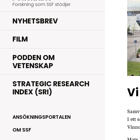
Forskning som SSF stödjer
NYHETSBREV
FILM
PODDEN OM
VETENSKAP
STRATEGIC RESEARCH
Vi
INDEX (SRI)
Samve
ANSÖKNINGSPORTALEN
I ett
Vinnov
OM SSF
Mats 