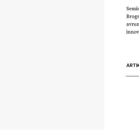
Semin
Brogr
avrun
innov
ARTI