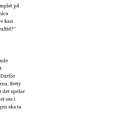
emplet på
nica
re kan
ealtid?”
ande
t
 Därför
rna. Betty
 det spelar
et ute i
gen ska ta