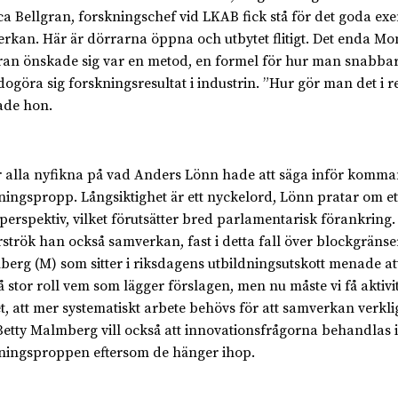
a Bellgran, forskningschef vid LKAB fick stå för det goda ex
rkan. Här är dörrarna öppna och utbytet flitigt. Det enda Mo
ran önskade sig var en metod, en formel för hur man snabba
odogöra sig forskningsresultat i industrin. ”Hur gör man det i r
ade hon.
r alla nyfikna på vad Anders Lönn hade att säga inför komm
ningspropp. Långsiktighet är ett nyckelord, Lönn pratar om et
sperspektiv, vilket förutsätter bred parlamentarisk förankring.
strök han också samverkan, fast i detta fall över blockgränse
erg (M) som sitter i riksdagens utbildningsutskott menade att
å stor roll vem som lägger förslagen, men nu måste vi få aktivit
t, att mer systematiskt arbete behövs för att samverkan verkli
 Betty Malmberg vill också att innovationsfrågorna behandlas i
ningsproppen eftersom de hänger ihop.