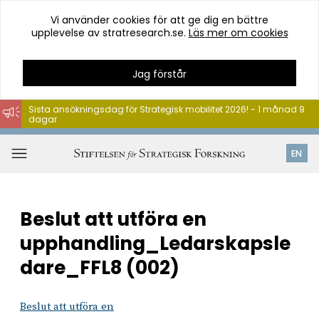
Vi använder cookies för att ge dig en bättre
upplevelse av stratresearch.se.
Läs mer om cookies
Jag förstår
Sista ansökningsdag för Strategisk mobilitet 2026! - 1 månad 9
dagar
Hoppa
till
Öppna
EN
innehåll
meny
Beslut att utföra en
upphandling_Ledarskapsle
dare_FFL8 (002)
Beslut att utföra en