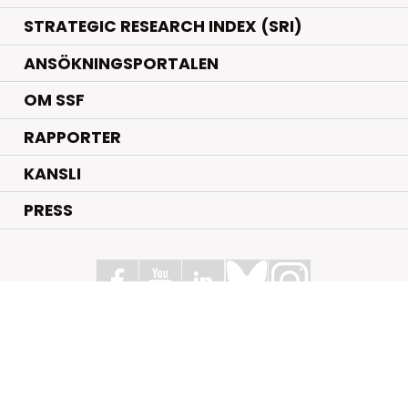
STRATEGIC RESEARCH INDEX (SRI)
ANSÖKNINGSPORTALEN
OM SSF
RAPPORTER
KANSLI
PRESS
Stiftelsen för Strategisk Forskning
Box 70483, 107 26 Stockholm
Kungsbron 1 G7, Stockholm
+46 (0)8 - 505 816 00
info@strategiska.se