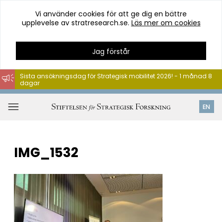
Vi använder cookies för att ge dig en bättre
upplevelse av stratresearch.se.
Läs mer om cookies
Jag förstår
Sista ansökningsdag för Strategisk mobilitet 2026! - 1 månad 8
dagar
Hoppa
till
Öppna
EN
innehåll
meny
IMG_1532