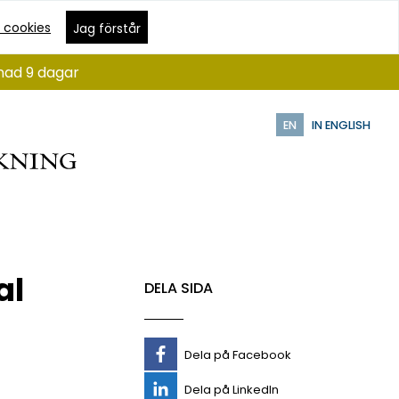
 cookies
Jag förstår
ånad 9 dagar
EN
IN ENGLISH
al
DELA SIDA
Dela på Facebook
Dela på LinkedIn