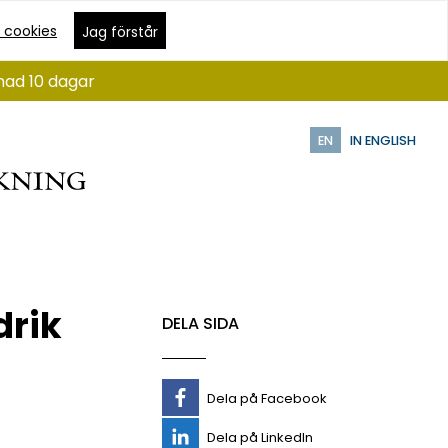
 cookies
Jag förstår
nad 10 dagar
EN
IN ENGLISH
rik
DELA SIDA
Dela på Facebook
Dela på LinkedIn