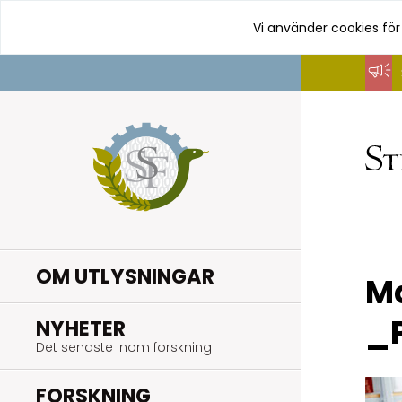
Vi använder cookies för
Hoppa
till
innehåll
OM UTLYSNINGAR
M
_P
.
NYHETER
Det senaste inom forskning
.
FORSKNING