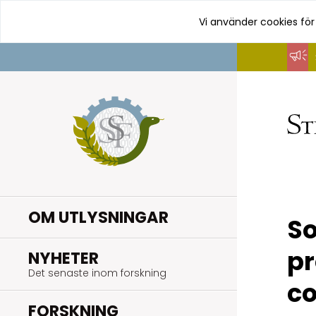
Vi använder cookies för
Hoppa
till
innehåll
OM UTLYSNINGAR
So
p
.
NYHETER
Det senaste inom forskning
c
.
FORSKNING