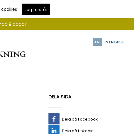
 cookies
Jag förstår
ånad 9 dagar
EN
IN ENGLISH
DELA SIDA
Dela på Facebook
Dela på LinkedIn