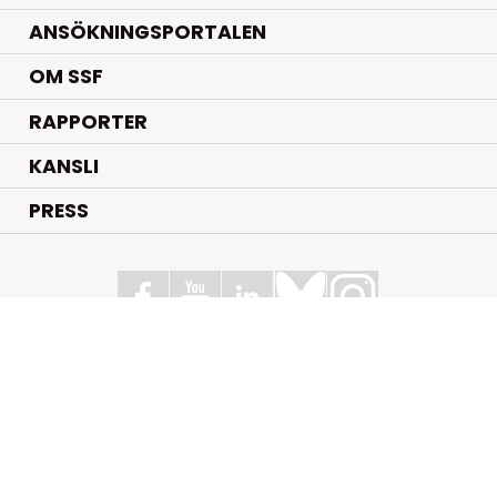
ANSÖKNINGSPORTALEN
OM SSF
RAPPORTER
KANSLI
PRESS
Stiftelsen för Strategisk Forskning
Box 70483, 107 26 Stockholm
Kungsbron 1 G7, Stockholm
+46 (0)8 - 505 816 00
info@strategiska.se