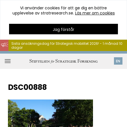
Vi använder cookies för att ge dig en bättre
upplevelse av stratresearch.se.
Läs mer om cookies
Jag förstår
Sista ansökningsdag för Strategisk mobilitet 2026! - 1 månad 10
dagar
Hoppa
till
Öppna
EN
innehåll
meny
DSC00888