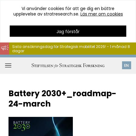
Vi använder cookies för att ge dig en bättre
upplevelse av stratresearch.se.
Läs mer om cookies
Jag förstår
Sista ansökningsdag för Strategisk mobilitet 2026! - 1 månad 8
dagar
Hoppa
till
Öppna
EN
innehåll
meny
Battery 2030+_roadmap-
24-march