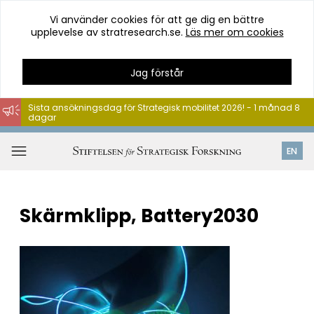
Vi använder cookies för att ge dig en bättre
upplevelse av stratresearch.se.
Läs mer om cookies
Jag förstår
Sista ansökningsdag för Strategisk mobilitet 2026! - 1 månad 8
dagar
Hoppa
till
Öppna
EN
innehåll
meny
Skärmklipp, Battery2030