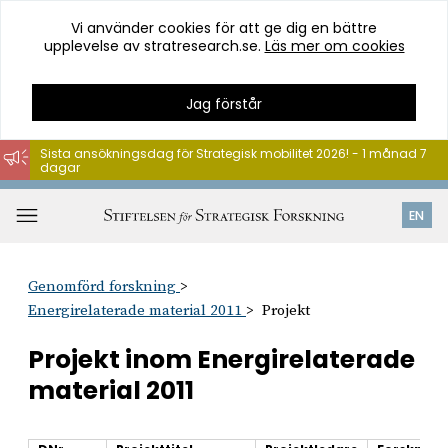
Vi använder cookies för att ge dig en bättre
upplevelse av stratresearch.se.
Läs mer om cookies
Jag förstår
Sista ansökningsdag för Strategisk mobilitet 2026! - 1 månad 7
dagar
Hoppa
till
Öppna
EN
innehåll
meny
Genomförd forskning
Energirelaterade material 2011
Projekt
Projekt inom Energirelaterade
material 2011