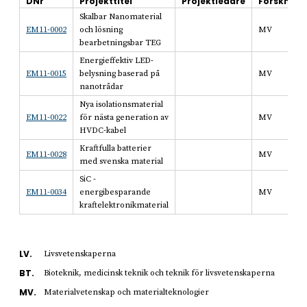
DNr
Projekttitel
Projektledare
Forsknin
Skalbar Nanomaterial
EM11-0002
och lösning
MV
bearbetningsbar TEG
Energieffektiv LED-
EM11-0015
belysning baserad på
MV
nanotrådar
Nya isolationsmaterial
EM11-0022
för nästa generation av
MV
HVDC-kabel
Kraftfulla batterier
EM11-0028
MV
med svenska material
SiC -
EM11-0034
energibesparande
MV
kraftelektronikmaterial
LV.
Livsvetenskaperna
BT.
Bioteknik, medicinsk teknik och teknik för livsvetenskaperna
MV.
Materialvetenskap och materialteknologier