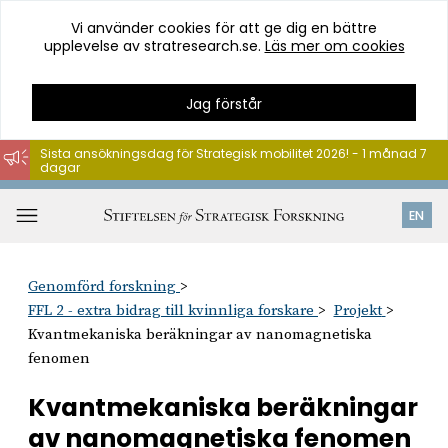
Vi använder cookies för att ge dig en bättre
upplevelse av stratresearch.se.
Läs mer om cookies
Jag förstår
Sista ansökningsdag för Strategisk mobilitet 2026! - 1 månad 7
dagar
Hoppa
till
Öppna
EN
innehåll
meny
Genomförd forskning
FFL 2 - extra bidrag till kvinnliga forskare
Projekt
Kvantmekaniska beräkningar av nanomagnetiska
fenomen
Kvantmekaniska beräkningar
av nanomagnetiska fenomen