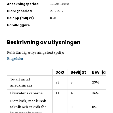
Ansökningsperiod
101208-110308
Bidragsperiod
2012-2017
Belopp (milj kr)
80.0
Handläggare
Beskrivning av utlysningen
Fullständig utlysningstext (pdf):
Engelska
Sökt
Beviljat
Beviljat i
Totalt antal
28
8
29%
ansökningar
Livsvetenskaperna
11
4
36%
Bioteknik, medicinsk
teknik och teknik för
3
0
0%