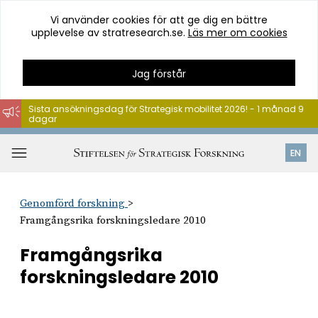
Vi använder cookies för att ge dig en bättre
upplevelse av stratresearch.se.
Läs mer om cookies
Jag förstår
Sista ansökningsdag för Strategisk mobilitet 2026! - 1 månad 9
dagar
Hoppa
till
Öppna
EN
innehåll
meny
Genomförd forskning
Framgångsrika forskningsledare 2010
Framgångsrika
forskningsledare 2010