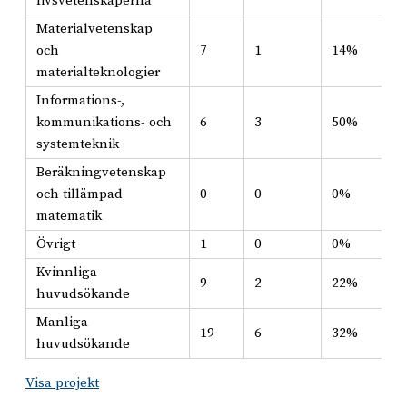
livsvetenskaperna
Materialvetenskap
och
7
1
14%
materialteknologier
Informations-,
kommunikations- och
6
3
50%
systemteknik
Beräkningvetenskap
och tillämpad
0
0
0%
matematik
Övrigt
1
0
0%
Kvinnliga
9
2
22%
huvudsökande
Manliga
19
6
32%
huvudsökande
Visa projekt