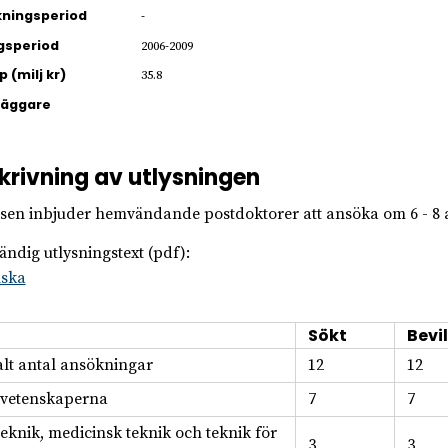
ningsperiod
-
gsperiod
2006-2009
 (milj kr)
35.8
läggare
krivning av utlysningen
elsen inbjuder hemvändande postdoktorer att ansöka om 6 - 8 a
tändig utlysningstext (pdf):
lska
Sökt
Bevil
alt antal ansökningar
12
12
svetenskaperna
7
7
teknik, medicinsk teknik och teknik för
3
3