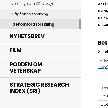
Forskning som SSF stödjer
Ansök
Bidra
Pågående forskning
Belopp
Genomförd forskning
Hand
NYHETSBREV
Bes
FILM
Stift
Fulls
PODDEN OM
Enge
VETENSKAP
STRATEGIC RESEARCH
Tot
INDEX (SRI)
Liv
Bio