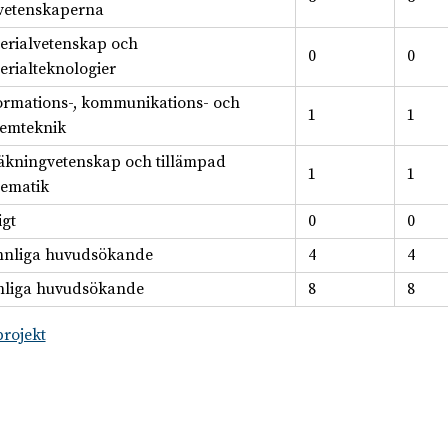
svetenskaperna
erialvetenskap och
0
0
erialteknologier
ormations-, kommunikations- och
1
1
temteknik
äkningvetenskap och tillämpad
1
1
ematik
igt
0
0
nnliga huvudsökande
4
4
liga huvudsökande
8
8
projekt