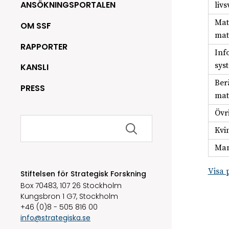
ANSÖKNINGSPORTALEN
liv
Mat
OM SSF
mat
RAPPORTER
Inf
sys
KANSLI
Ber
PRESS
mat
Övr
Sök
efter:
Kvi
Man
Visa 
Stiftelsen för Strategisk Forskning
Box 70483, 107 26 Stockholm
Kungsbron 1 G7, Stockholm
+46 (0)8 - 505 816 00
info@strategiska.se