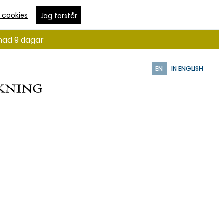
 cookies
Jag förstår
ånad 9 dagar
EN
IN ENGLISH