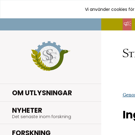
Vi använder cookies för
Hoppa
till
innehåll
OM UTLYSNINGAR
Geno
.
NYHETER
In
Det senaste inom forskning
.
FORSKNING