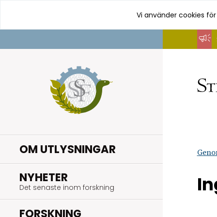
Vi använder cookies för
Hoppa
till
innehåll
OM UTLYSNINGAR
Geno
.
NYHETER
In
Det senaste inom forskning
.
FORSKNING