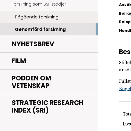
Forskning som SSF stödjer
Ansök
Bidra
Pågående forskning
Belopp
Genomförd forskning
Hand
NYHETSBREV
Bes
FILM
Stift
ansök
PODDEN OM
Fulls
VETENSKAP
Enge
STRATEGIC RESEARCH
INDEX (SRI)
Tot
Liv