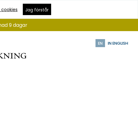
 cookies
Jag förstår
ånad 9 dagar
EN
IN ENGLISH