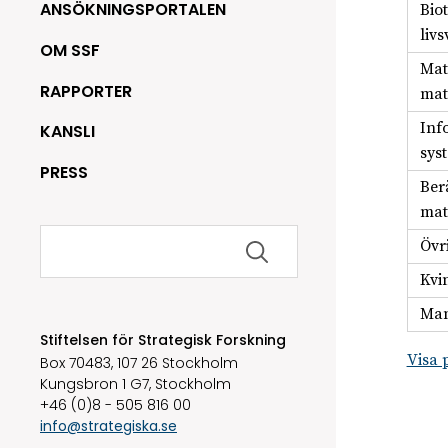
ANSÖKNINGSPORTALEN
Bio
liv
OM SSF
Mat
RAPPORTER
mat
Inf
KANSLI
sys
PRESS
Ber
mat
Sök
Övr
efter:
Kvi
Man
Stiftelsen för Strategisk Forskning
Visa 
Box 70483, 107 26 Stockholm
Kungsbron 1 G7, Stockholm
+46 (0)8 - 505 816 00
info@strategiska.se