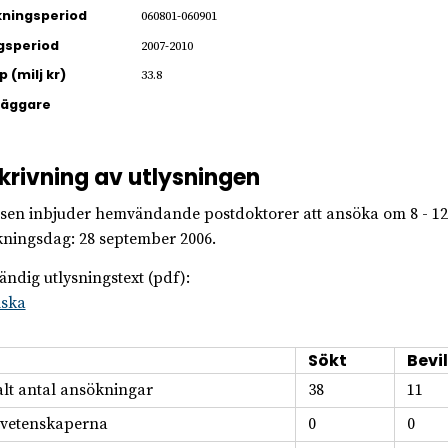
ningsperiod
060801-060901
gsperiod
2007-2010
 (milj kr)
33.8
läggare
krivning av utlysningen
elsen inbjuder hemvändande postdoktorer att ansöka om 8 - 12 a
ningsdag: 28 september 2006.
tändig utlysningstext (pdf):
lska
Sökt
Bevil
alt antal ansökningar
38
11
svetenskaperna
0
0