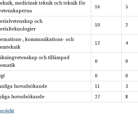
teknik, medicinsk teknik och teknik för
16
5
svetenskaperna
erialvetenskap och
10
2
erialteknologier
ormations-, kommunikations- och
12
4
temteknik
äkningvetenskap och tillämpad
0
0
ematik
igt
0
0
nnliga huvudsökande
11
3
liga huvudsökande
27
8
projekt