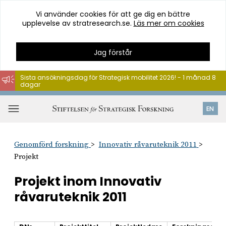
Vi använder cookies för att ge dig en bättre
upplevelse av stratresearch.se.
Läs mer om cookies
Jag förstår
Sista ansökningsdag för Strategisk mobilitet 2026! - 1 månad 8
dagar
Hoppa
till
Öppna
EN
innehåll
meny
Genomförd forskning
Innovativ råvaruteknik 2011
Projekt
Projekt inom Innovativ
råvaruteknik 2011