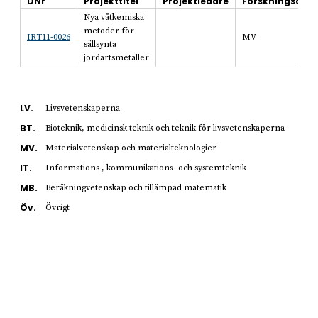
DNr
Projekttitel
Projektledare
Forskningsomr
Nya våtkemiska
metoder för
IRT11-0026
MV
sällsynta
jordartsmetaller
LV.
Livsvetenskaperna
BT.
Bioteknik, medicinsk teknik och teknik för livsvetenskaperna
MV.
Materialvetenskap och materialteknologier
IT.
Informations-, kommunikations- och systemteknik
MB.
Beräkningvetenskap och tillämpad matematik
Öv.
Övrigt