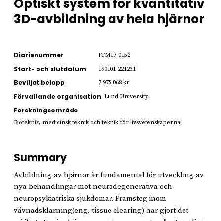
Optiskt system för kvantitativ
3D-avbildning av hela hjärnor
Diarienummer
ITM17-0152
Start- och slutdatum
190101-221231
Beviljat belopp
7 975 068 kr
Förvaltande organisation
Lund University
Forskningsområde
Bioteknik, medicinsk teknik och teknik för livsvetenskaperna
Summary
Avbildning av hjärnor är fundamental för utveckling av
nya behandlingar mot neurodegenerativa och
neuropsykiatriska sjukdomar. Framsteg inom
vävnadsklarning(eng. tissue clearing) har gjort det