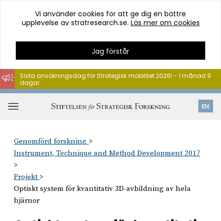
Vi använder cookies för att ge dig en bättre
upplevelse av stratresearch.se.
Läs mer om cookies
Jag förstår
Sista ansökningsdag för Strategisk mobilitet 2026! - 1 månad 9
dagar
Hoppa
till
Öppna
EN
innehåll
meny
Genomförd forskning
Instrument, Technique and Method Development 2017
Projekt
Optiskt system för kvantitativ 3D-avbildning av hela
hjärnor