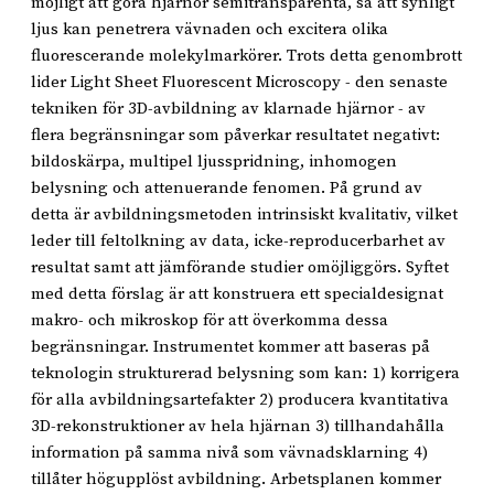
möjligt att göra hjärnor semitransparenta, så att synligt
ljus kan penetrera vävnaden och excitera olika
fluorescerande molekylmarkörer. Trots detta genombrott
lider Light Sheet Fluorescent Microscopy - den senaste
tekniken för 3D-avbildning av klarnade hjärnor - av
flera begränsningar som påverkar resultatet negativt:
bildoskärpa, multipel ljusspridning, inhomogen
belysning och attenuerande fenomen. På grund av
detta är avbildningsmetoden intrinsiskt kvalitativ, vilket
leder till feltolkning av data, icke-reproducerbarhet av
resultat samt att jämförande studier omöjliggörs. Syftet
med detta förslag är att konstruera ett specialdesignat
makro- och mikroskop för att överkomma dessa
begränsningar. Instrumentet kommer att baseras på
teknologin strukturerad belysning som kan: 1) korrigera
för alla avbildningsartefakter 2) producera kvantitativa
3D-rekonstruktioner av hela hjärnan 3) tillhandahålla
information på samma nivå som vävnadsklarning 4)
tillåter högupplöst avbildning. Arbetsplanen kommer