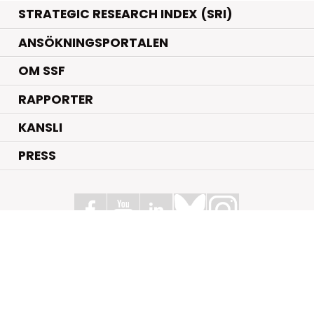
STRATEGIC RESEARCH INDEX (SRI)
ANSÖKNINGSPORTALEN
OM SSF
RAPPORTER
KANSLI
PRESS
Stiftelsen för Strategisk Forskning
Box 70483, 107 26 Stockholm
Kungsbron 1 G7, Stockholm
+46 (0)8 - 505 816 00
info@strategiska.se