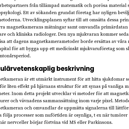
betspartners från tillämpad matematik och porösa material 
psykologi. Ett av sökanden grundat företag har nyligen bevil
etoderna. Utvecklingsplanen syftar till att omsätta dessa pri
tyra magnetkamerans mätningar samt omvandla primärdatan til
are och kliniska radiologer. Den nya mjukvaran kommer sedan
isa att dagens magnetkamerametoder borde ersättas av våra nya
apital för att bygga upp ett medicinskt mjukvaruföretag som s
mtonårsperiod.
ulärvetenskaplig beskrivning
tkameran är ett utmärkt instrument för att hitta sjukdomar 
för liten effekt på hjärnans struktur för att synas på vanliga 
meter. Inom detta projekt utvecklar vi metoder för att magn
turer och vävnadens sammansättning inom varje pixel. Metod
tkameran och omvandlar de uppmätta signalerna till lättförs
 följa processer som nuförtiden är osynliga, t ex när tumörer 
 när nervceller börjar förtvina vid MS eller Parkinsons.