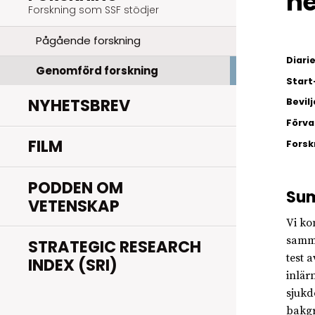
he
Forskning som SSF stödjer
Pågående forskning
Diar
Genomförd forskning
Start
NYHETSBREV
Bevil
Förva
FILM
Fors
PODDEN OM
Su
VETENSKAP
Vi ko
samma
STRATEGIC RESEARCH
test 
INDEX (SRI)
inlär
sjukd
bakgr