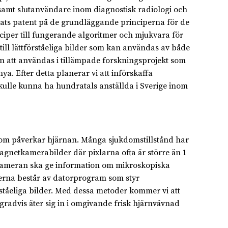
samt slutanvändare inom diagnostisk radiologi och
jats patent på de grundläggande principerna för de
nciper till fungerande algoritmer och mjukvara för
l lättförståeliga bilder som kan användas av både
 att användas i tillämpade forskningsprojekt som
. Efter detta planerar vi att införskaffa
kulle kunna ha hundratals anställda i Sverige inom
som påverkar hjärnan. Många sjukdomstillstånd har
magnetkamerabilder där pixlarna ofta är större än 1
etkameran ska ge information om mikroskopiska
erna består av datorprogram som styr
tåeliga bilder. Med dessa metoder kommer vi att
gradvis äter sig in i omgivande frisk hjärnvävnad