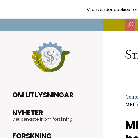
Vi använder cookies för
Hoppa
till
innehåll
OM UTLYSNINGAR
Geno
MRI-m
.
NYHETER
Det senaste inom forskning
MR
.
FORSKNING