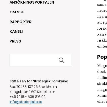
ANSÖKNINGSPORTALEN
samar
neuro
OM SSF
nya m
RAPPORTER
att s
forsk
KANSLI
kan v
riskk
PRESS
en fe
Sök
Pop
efter:
Magne
dock 
milli
Stiftelsen för Strategisk Forskning
struk
Box 70483, 107 26 Stockholm
magne
Kungsbron 1 G7, Stockholm
kunna
+46 (0)8 - 505 816 00
eller
info@strategiska.se