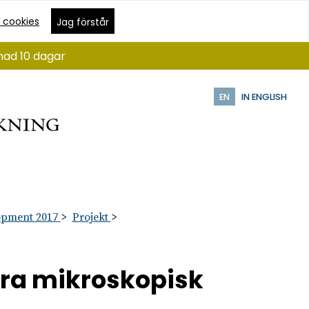
 cookies
Jag förstår
nad 10 dagar
EN
IN ENGLISH
opment 2017
Projekt
era mikroskopisk