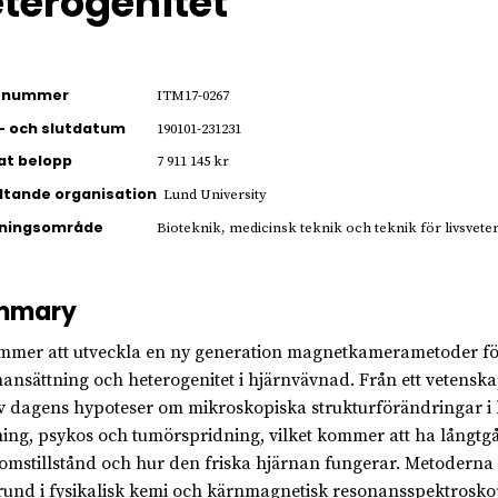
terogenitet
ienummer
ITM17-0267
- och slutdatum
190101-231231
jat belopp
7 911 145 kr
ltande organisation
Lund University
kningsområde
Bioteknik, medicinsk teknik och teknik för livsvet
mmary
mmer att utveckla en ny generation magnetkamerametoder för
nsättning och heterogenitet i hjärnvävnad. Från ett vetensk
av dagens hypoteser om mikroskopiska strukturförändringar i h
ning, psykos och tumörspridning, vilket kommer att ha långtg
omstillstånd och hur den friska hjärnan fungerar. Metodern
und i fysikalisk kemi och kärnmagnetisk resonansspektroskopi