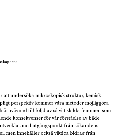
enskaperna
 att undersöka mikroskopisk struktur, kemisk
apligt perspektiv kommer våra metoder möjliggöra
järnvävnad till följd av så vitt skilda fenomen som
ående konsekvenser för vår förståelse av både
a utvecklas med utgångspunkt från sökandens
, men innehåller också viktiga bidrag från