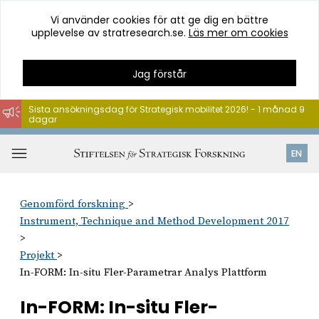
Vi använder cookies för att ge dig en bättre
upplevelse av stratresearch.se.
Läs mer om cookies
Jag förstår
Sista ansökningsdag för Strategisk mobilitet 2026! - 1 månad 9
dagar
Hoppa
till
Öppna
EN
innehåll
meny
Genomförd forskning
Instrument, Technique and Method Development 2017
Projekt
In-FORM: In-situ Fler-Parametrar Analys Plattform
In-FORM: In-situ Fler-