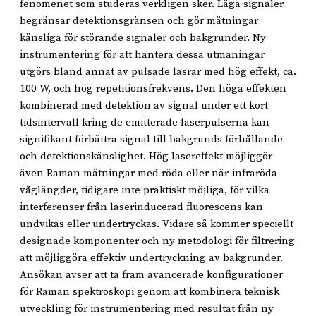
fenomenet som studeras verkligen sker. Låga signaler
begränsar detektionsgränsen och gör mätningar
känsliga för störande signaler och bakgrunder. Ny
instrumentering för att hantera dessa utmaningar
utgörs bland annat av pulsade lasrar med hög effekt, ca.
100 W, och hög repetitionsfrekvens. Den höga effekten
kombinerad med detektion av signal under ett kort
tidsintervall kring de emitterade laserpulserna kan
signifikant förbättra signal till bakgrunds förhållande
och detektionskänslighet. Hög lasereffekt möjliggör
även Raman mätningar med röda eller när-infraröda
våglängder, tidigare inte praktiskt möjliga, för vilka
interferenser från laserinducerad fluorescens kan
undvikas eller undertryckas. Vidare så kommer speciellt
designade komponenter och ny metodologi för filtrering
att möjliggöra effektiv undertryckning av bakgrunder.
Ansökan avser att ta fram avancerade konfigurationer
för Raman spektroskopi genom att kombinera teknisk
utveckling för instrumentering med resultat från ny