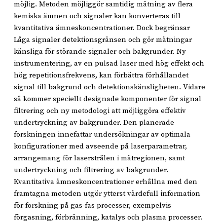
möjlig. Metoden möjliggör samtidig mätning av flera
kemiska ämnen och signaler kan konverteras till
kvantitativa ämneskoncentrationer. Dock begränsar
Låga signaler detektionsgränsen och gör mätningar
känsliga för störande signaler och bakgrunder. Ny
instrumentering, av en pulsad laser med hög effekt och
hög repetitionsfrekvens, kan förbättra förhållandet
signal till bakgrund och detektionskänsligheten. Vidare
så kommer speciellt designade komponenter för signal
filtrering och ny metodologi att möjliggöra effektiv
undertryckning av bakgrunder. Den planerade
forskningen innefattar undersökningar av optimala
konfigurationer med avseende på laserparametrar,
arrangemang för laserstrålen i mätregionen, samt
undertryckning och filtrering av bakgrunder.
Kvantitativa ämneskoncentrationer erhållna med den
framtagna metoden utgör ytterst värdefull information
för forskning på gas-fas processer, exempelvis
förgasning, förbränning, katalys och plasma processer.