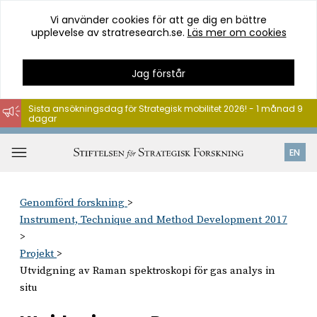
Vi använder cookies för att ge dig en bättre
upplevelse av stratresearch.se.
Läs mer om cookies
Jag förstår
Sista ansökningsdag för Strategisk mobilitet 2026! - 1 månad 9
dagar
Hoppa
till
Öppna
EN
innehåll
meny
Genomförd forskning
Instrument, Technique and Method Development 2017
Projekt
Utvidgning av Raman spektroskopi för gas analys in
situ