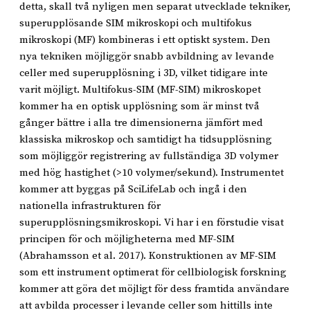
detta, skall två nyligen men separat utvecklade tekniker,
superupplösande SIM mikroskopi och multifokus
mikroskopi (MF) kombineras i ett optiskt system. Den
nya tekniken möjliggör snabb avbildning av levande
celler med superupplösning i 3D, vilket tidigare inte
varit möjligt. Multifokus-SIM (MF-SIM) mikroskopet
kommer ha en optisk upplösning som är minst två
gånger bättre i alla tre dimensionerna jämfört med
klassiska mikroskop och samtidigt ha tidsupplösning
som möjliggör registrering av fullständiga 3D volymer
med hög hastighet (>10 volymer/sekund). Instrumentet
kommer att byggas på SciLifeLab och ingå i den
nationella infrastrukturen för
superupplösningsmikroskopi. Vi har i en förstudie visat
principen för och möjligheterna med MF-SIM
(Abrahamsson et al. 2017). Konstruktionen av MF-SIM
som ett instrument optimerat för cellbiologisk forskning
kommer att göra det möjligt för dess framtida användare
att avbilda processer i levande celler som hittills inte