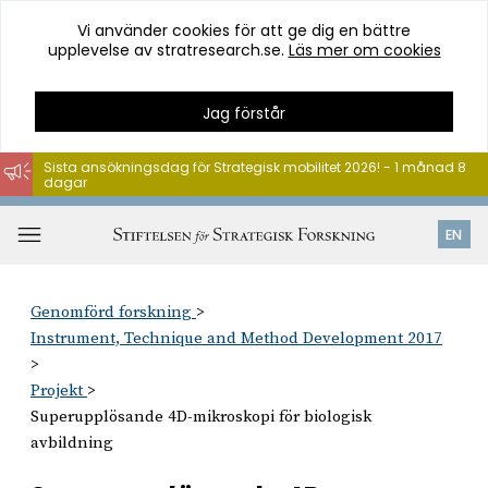
Vi använder cookies för att ge dig en bättre
upplevelse av stratresearch.se.
Läs mer om cookies
Jag förstår
Sista ansökningsdag för Strategisk mobilitet 2026! - 1 månad 8
dagar
Hoppa
till
Öppna
EN
innehåll
meny
Genomförd forskning
Instrument, Technique and Method Development 2017
Projekt
Superupplösande 4D-mikroskopi för biologisk
avbildning