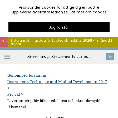
Vi använder cookies för att ge dig en bättre
upplevelse av stratresearch.se.
Läs mer om cookies
Jag förstår
Sista ansökningsdag för Strategisk mobilitet 2026! - 1 månad 8
dagar
Hoppa
till
Öppna
EN
innehåll
meny
Genomförd forskning
Instrument, Technique and Method Development 2017
Projekt
Lever-on-chip för läkemedelstest och skräddarsydda
läkemedel