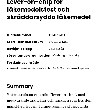
Lever-on-chip för
läkemedelstest och
skräddarsydda läkemedel
Diarienummer
ITM17-0384
Start- och slutdatum
190101-231231
Beviljat belopp
7 898 895 kr
Förvaltande organisation
Göteborg University
Forskningsområde
Bioteknik, medicinsk teknik och teknik för livsvetenskaperna
Summary
Vi ämnar skapa ett unikt, ”lever-on-chip”, med
motsvarande arkitektur och funktion som hos den
mänskliga levern. I chipet kommer pluripotenta