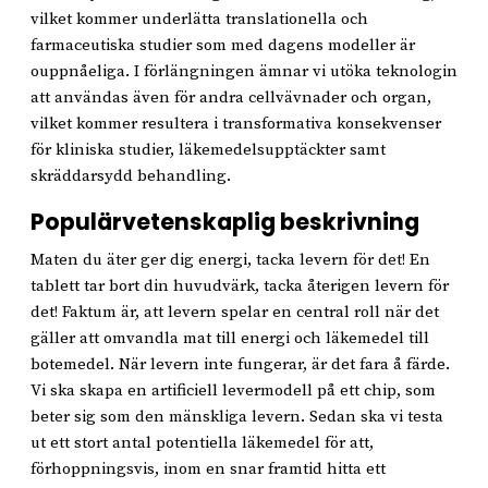
vilket kommer underlätta translationella och
farmaceutiska studier som med dagens modeller är
ouppnåeliga. I förlängningen ämnar vi utöka teknologin
att användas även för andra cellvävnader och organ,
vilket kommer resultera i transformativa konsekvenser
för kliniska studier, läkemedelsupptäckter samt
skräddarsydd behandling.
Populärvetenskaplig beskrivning
Maten du äter ger dig energi, tacka levern för det! En
tablett tar bort din huvudvärk, tacka återigen levern för
det! Faktum är, att levern spelar en central roll när det
gäller att omvandla mat till energi och läkemedel till
botemedel. När levern inte fungerar, är det fara å färde.
Vi ska skapa en artificiell levermodell på ett chip, som
beter sig som den mänskliga levern. Sedan ska vi testa
ut ett stort antal potentiella läkemedel för att,
förhoppningsvis, inom en snar framtid hitta ett