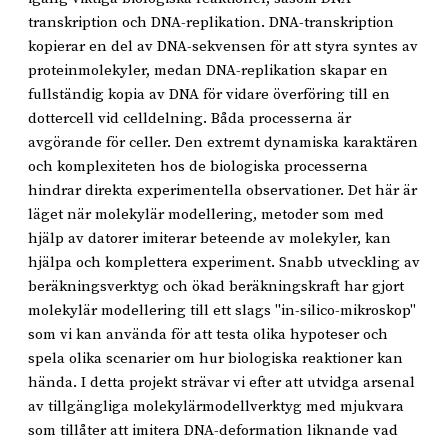
transkription och DNA-replikation. DNA-transkription
kopierar en del av DNA-sekvensen för att styra syntes av
proteinmolekyler, medan DNA-replikation skapar en
fullständig kopia av DNA för vidare överföring till en
dottercell vid celldelning. Båda processerna är
avgörande för celler. Den extremt dynamiska karaktären
och komplexiteten hos de biologiska processerna
hindrar direkta experimentella observationer. Det här är
läget när molekylär modellering, metoder som med
hjälp av datorer imiterar beteende av molekyler, kan
hjälpa och komplettera experiment. Snabb utveckling av
beräkningsverktyg och ökad beräkningskraft har gjort
molekylär modellering till ett slags "in-silico-mikroskop"
som vi kan använda för att testa olika hypoteser och
spela olika scenarier om hur biologiska reaktioner kan
hända. I detta projekt strävar vi efter att utvidga arsenal
av tillgängliga molekylärmodellverktyg med mjukvara
som tillåter att imitera DNA-deformation liknande vad