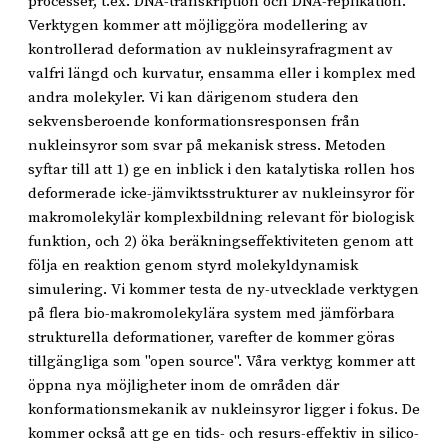
processer, t.ex. DNA-transkription och DNA-replikation.
Verktygen kommer att möjliggöra modellering av
kontrollerad deformation av nukleinsyrafragment av
valfri längd och kurvatur, ensamma eller i komplex med
andra molekyler. Vi kan därigenom studera den
sekvensberoende konformationsresponsen från
nukleinsyror som svar på mekanisk stress. Metoden
syftar till att 1) ge en inblick i den katalytiska rollen hos
deformerade icke-jämviktsstrukturer av nukleinsyror för
makromolekylär komplexbildning relevant för biologisk
funktion, och 2) öka beräkningseffektiviteten genom att
följa en reaktion genom styrd molekyldynamisk
simulering. Vi kommer testa de ny-utvecklade verktygen
på flera bio-makromolekylära system med jämförbara
strukturella deformationer, varefter de kommer göras
tillgängliga som "open source". Våra verktyg kommer att
öppna nya möjligheter inom de områden där
konformationsmekanik av nukleinsyror ligger i fokus. De
kommer också att ge en tids- och resurs-effektiv in silico-