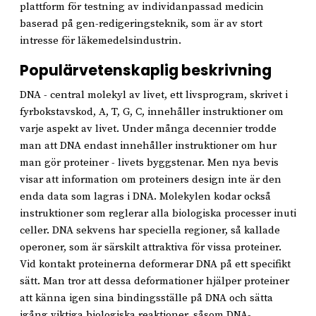
plattform för testning av individanpassad medicin
baserad på gen-redigeringsteknik, som är av stort
intresse för läkemedelsindustrin.
Populärvetenskaplig beskrivning
DNA - central molekyl av livet, ett livsprogram, skrivet i
fyrbokstavskod, A, T, G, C, innehåller instruktioner om
varje aspekt av livet. Under många decennier trodde
man att DNA endast innehåller instruktioner om hur
man gör proteiner - livets byggstenar. Men nya bevis
visar att information om proteiners design inte är den
enda data som lagras i DNA. Molekylen kodar också
instruktioner som reglerar alla biologiska processer inuti
celler. DNA sekvens har speciella regioner, så kallade
operoner, som är särskilt attraktiva för vissa proteiner.
Vid kontakt proteinerna deformerar DNA på ett specifikt
sätt. Man tror att dessa deformationer hjälper proteiner
att känna igen sina bindingsställe på DNA och sätta
igång viktiga biologiska reaktioner, såsom DNA-