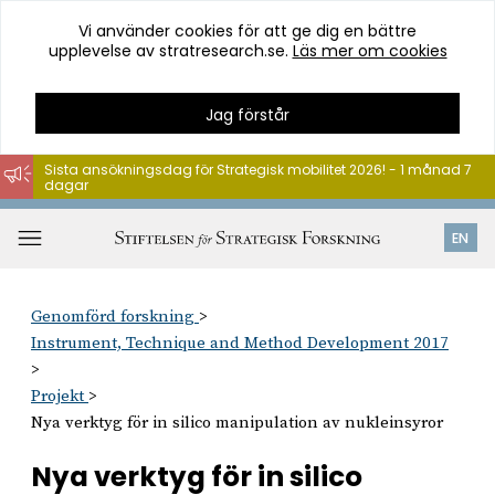
Vi använder cookies för att ge dig en bättre
upplevelse av stratresearch.se.
Läs mer om cookies
Jag förstår
Sista ansökningsdag för Strategisk mobilitet 2026! - 1 månad 7
dagar
Hoppa
till
Öppna
EN
innehåll
meny
Genomförd forskning
Instrument, Technique and Method Development 2017
Projekt
Nya verktyg för in silico manipulation av nukleinsyror
Nya verktyg för in silico