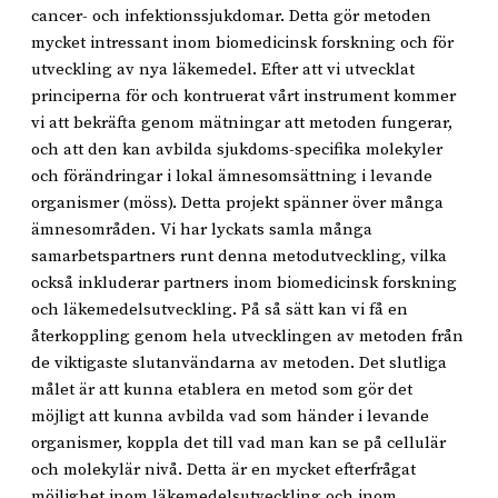
cancer- och infektionssjukdomar. Detta gör metoden
mycket intressant inom biomedicinsk forskning och för
utveckling av nya läkemedel. Efter att vi utvecklat
principerna för och kontruerat vårt instrument kommer
vi att bekräfta genom mätningar att metoden fungerar,
och att den kan avbilda sjukdoms-specifika molekyler
och förändringar i lokal ämnesomsättning i levande
organismer (möss). Detta projekt spänner över många
ämnesområden. Vi har lyckats samla många
samarbetspartners runt denna metodutveckling, vilka
också inkluderar partners inom biomedicinsk forskning
och läkemedelsutveckling. På så sätt kan vi få en
återkoppling genom hela utvecklingen av metoden från
de viktigaste slutanvändarna av metoden. Det slutliga
målet är att kunna etablera en metod som gör det
möjligt att kunna avbilda vad som händer i levande
organismer, koppla det till vad man kan se på cellulär
och molekylär nivå. Detta är en mycket efterfrågat
möjlighet inom läkemedelsutveckling och inom