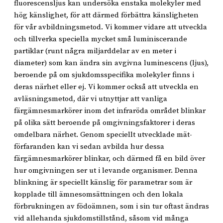
fluorescensljus kan undersöka enstaka molekyler med
hög känslighet, för att därmed förbättra känsligheten
för vår avbildningsmetod. Vi kommer vidare att utveckla
och tillverka speciella mycket små luminiscerande
partiklar (runt några miljarddelar av en meter i
diameter) som kan ändra sin avgivna luminescens (ljus),
beroende på om sjukdomsspecifika molekyler finns i
deras närhet eller ej. Vi kommer också att utveckla en
avläsningsmetod, där vi utnyttjar att vanliga
färgämnesmarkörer inom det infraröda området blinkar
på olika sätt beroende på omgivningsfaktorer i deras
omdelbara närhet. Genom speciellt utvecklade mät-
förfaranden kan vi sedan avbilda hur dessa
färgämnesmarkörer blinkar, och därmed få en bild över
hur omgivningen ser ut i levande organismer. Denna
blinkning är speciellt känslig för parametrar som är
kopplade till ämnesomsättningen och den lokala
förbrukningen av födoämnen, som i sin tur oftast ändras
vid allehanda sjukdomstillstånd, såsom vid många