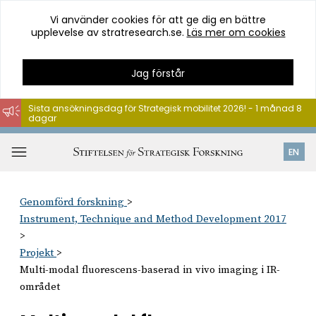
Vi använder cookies för att ge dig en bättre
upplevelse av stratresearch.se.
Läs mer om cookies
Jag förstår
Sista ansökningsdag för Strategisk mobilitet 2026! - 1 månad 8
dagar
Hoppa
till
Öppna
EN
innehåll
meny
Genomförd forskning
Instrument, Technique and Method Development 2017
Projekt
Multi-modal fluorescens-baserad in vivo imaging i IR-
området