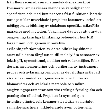
från fluorescens-baserad enmolekyl-spektroskopi
kommer vi att maximera metodens känslighet och
specificitet, och med luminescens från funktionaliserade
nanopartiklar utvecklade i projektet kommer vi också att
möjliggöra avbildning av sjukdoms-specifika mikroRNA
markörer med metoden. Vi kommer däutöver att utnyttja
omgivningskänsliga blinkningsbeteenden hos NIR
färgämnen, och genom innovativa
avläsningsförfaranden av deras blinkningskinetik
omvandla dessa färgämnen till molekylära sensorer av
lokalt pH, syremättnad, fluiditet och redoxmiljöer. Efter
design, implementering och verifiering av instrument,
prober och avläsningsprinciper är det slutliga målet att
visa att vår metod kan generera in vivo bilder av
biomarkörer och av lokala metabola och mikro-
omgivningsparametrar som visar viktiga fysiologiska och
patologiska tillstånd. Projektet är synnerligen
interdisciplinärt, och kommer att stödjas av flertalet
samarbetspartners, inkluderande även potentiella