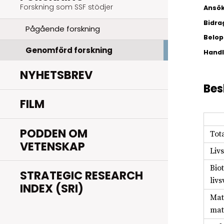
Forskning som SSF stödjer
Ansök
Bidra
Pågående forskning
Belopp
Genomförd forskning
Hand
NYHETSBREV
Bes
FILM
PODDEN OM
Tot
VETENSKAP
Liv
Bio
STRATEGIC RESEARCH
liv
INDEX (SRI)
Mat
mat