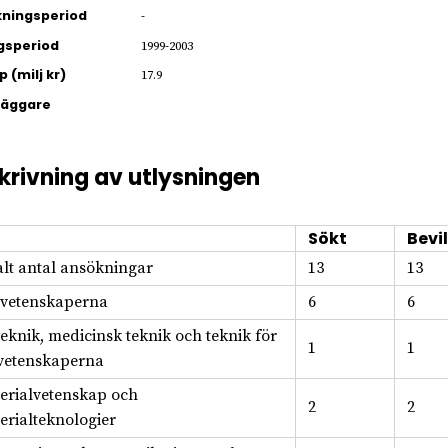
ningsperiod
-
gsperiod
1999-2003
 (milj kr)
17.9
läggare
krivning av utlysningen
Sökt
Bevil
alt antal ansökningar
13
13
svetenskaperna
6
6
teknik, medicinsk teknik och teknik för
1
1
svetenskaperna
erialvetenskap och
2
2
erialteknologier