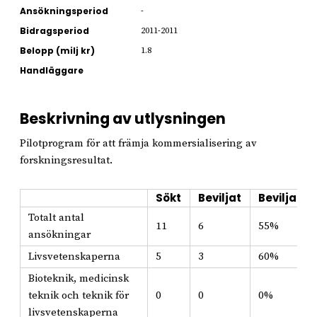
Ansökningsperiod
-
Bidragsperiod
2011-2011
Belopp (milj kr)
1.8
Handläggare
Beskrivning av utlysningen
Pilotprogram för att främja kommersialisering av
forskningsresultat.
Sökt
Beviljat
Beviljat i
Totalt antal
11
6
55%
ansökningar
Livsvetenskaperna
5
3
60%
Bioteknik, medicinsk
teknik och teknik för
0
0
0%
livsvetenskaperna