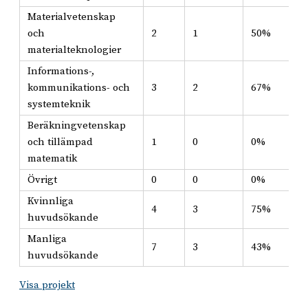
Materialvetenskap
och
2
1
50%
materialteknologier
Informations-,
kommunikations- och
3
2
67%
systemteknik
Beräkningvetenskap
och tillämpad
1
0
0%
matematik
Övrigt
0
0
0%
Kvinnliga
4
3
75%
huvudsökande
Manliga
7
3
43%
huvudsökande
Visa projekt