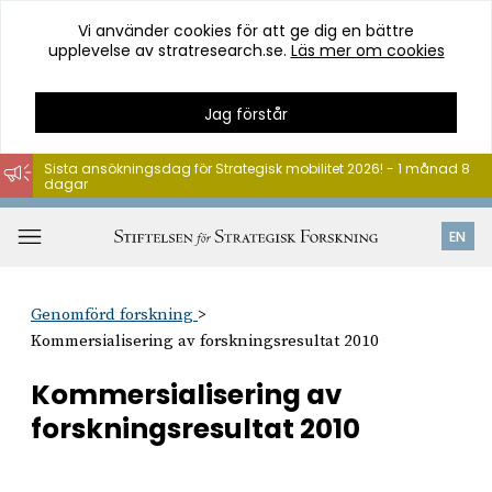
Vi använder cookies för att ge dig en bättre
upplevelse av stratresearch.se.
Läs mer om cookies
Jag förstår
Sista ansökningsdag för Strategisk mobilitet 2026! - 1 månad 8
dagar
Hoppa
till
Öppna
EN
innehåll
meny
Genomförd forskning
Kommersialisering av forskningsresultat 2010
Kommersialisering av
forskningsresultat 2010