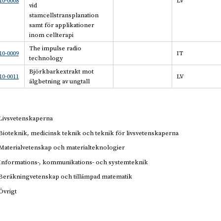
0-0008
LV
vid
stamcellstransplanation
samt för applikationer
inom cellterapi
The impulse radio
0-0009
IT
technology
Björkbarkextrakt mot
0-0011
LV
älgbetning av ungtall
Livsvetenskaperna
Bioteknik, medicinsk teknik och teknik för livsvetenskaperna
Materialvetenskap och materialteknologier
Informations-, kommunikations- och systemteknik
Beräkningvetenskap och tillämpad matematik
Övrigt