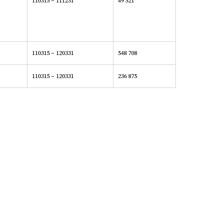
110315 – 111231
49 521
110315 – 120331
548 708
110315 – 120331
236 875