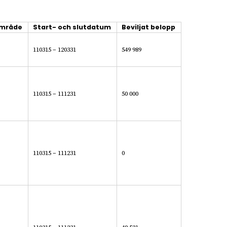
område
Start- och slutdatum
Beviljat belopp
110315 – 120331
549 989
110315 – 111231
50 000
110315 – 111231
0