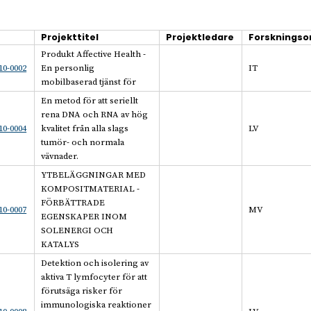
Projekttitel
Projektledare
Forsknings
Produkt Affective Health -
0-0002
En personlig
IT
mobilbaserad tjänst för
En metod för att seriellt
rena DNA och RNA av hög
0-0004
kvalitet från alla slags
LV
tumör- och normala
vävnader.
YTBELÄGGNINGAR MED
KOMPOSITMATERIAL -
FÖRBÄTTRADE
0-0007
MV
EGENSKAPER INOM
SOLENERGI OCH
KATALYS
Detektion och isolering av
aktiva T lymfocyter för att
förutsäga risker för
immunologiska reaktioner