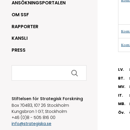
Kom1
ANSÖKNINGSPORTALEN
OM SSF
RAPPORTER
Kom1
KANSLI
Kom1
PRESS
Sök
LV.
efter:
BT.
MV.
IT.
Stiftelsen för Strategisk Forskning
MB.
Box 70483, 107 26 Stockholm
Kungsbron 1 G7, Stockholm
Öv.
+46 (0)8 - 505 816 00
info@strategiska.se