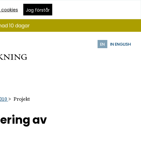
 cookies
Jag förstår
nad 10 dagar
EN
IN ENGLISH
010
Projekt
ering av