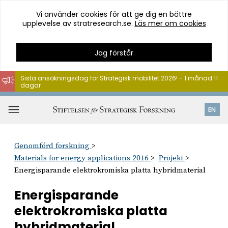
Vi använder cookies för att ge dig en bättre
upplevelse av stratresearch.se.
Läs mer om cookies
Jag förstår
Sista ansökningsdag för Strategisk mobilitet 2026! - 1 månad 11
dagar
Hoppa
till
Öppna
EN
innehåll
meny
Genomförd forskning
Materials for energy applications 2016
Projekt
Energisparande elektrokromiska platta hybridmaterial
Energisparande
elektrokromiska platta
hybridmaterial