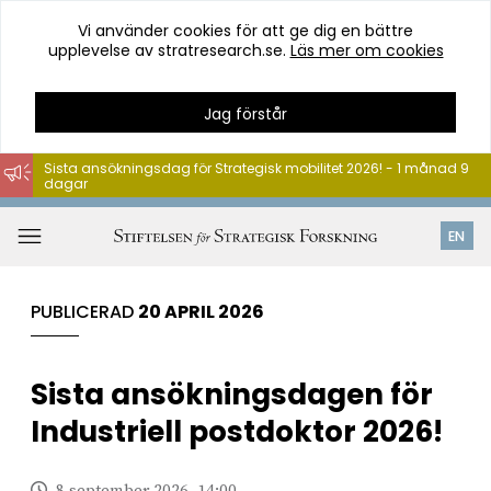
Vi använder cookies för att ge dig en bättre
upplevelse av stratresearch.se.
Läs mer om cookies
Jag förstår
Sista ansökningsdag för Strategisk mobilitet 2026! - 1 månad 9
dagar
Hoppa
till
Öppna
EN
innehåll
meny
PUBLICERAD
20 APRIL 2026
Sista ansökningsdagen för
Industriell postdoktor 2026!
8 september 2026, 14:00