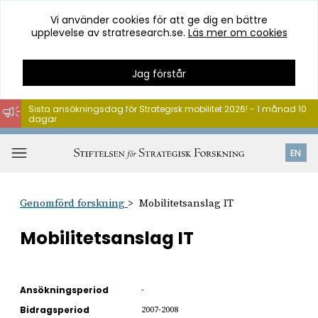
Vi använder cookies för att ge dig en bättre
upplevelse av stratresearch.se.
Läs mer om cookies
Jag förstår
Sista ansökningsdag för Strategisk mobilitet 2026! - 1 månad 10
dagar
Hoppa
till
Öppna
EN
innehåll
meny
Genomförd forskning
Mobilitetsanslag IT
Mobilitetsanslag IT
Ansökningsperiod
-
Bidragsperiod
2007-2008