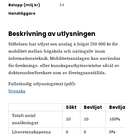
Belopp (milj kr)
2.6
Handläggare
Beskrivning av utlysningen
Stiftelsen har utlyst sex anslag à högst 250 000 kr för
mobilitet mellan högskola och näringsliv inom
informationsteknik. Mobilitetsanslagen kan användas
för forsknings- eller kunskapsutbytesvistelse såväl av
doktorander/forskare som av företagsanställda.
Fullständig utlysningstext (pdf):
Svenska
Sökt
Beviljat
Beviljat i
Totalt antal
10
10
100%
ansökningar
Livsvetenskaperna
0
0
0%