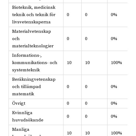
Bioteknik, medicinsk
teknik och teknik för
0
0
0%
livsvetenskaperna
Materialvetenskap
och
0
0
0%
materialteknologier
Informations-,
kommunikations- och
10
10
100%
systemteknik
Beräkningvetenskap
och tillämpad
0
0
0%
matematik
Övrigt
0
0
0%
Kvinnliga
0
0
0%
huvudsökande
Manliga
10
10
100%