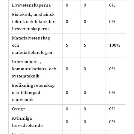
Livsvetenskaperna
0
0
0%
Bioteknik, medicinsk
teknik och teknik för
0
0
0%
livsvetenskaperna
Materialvetenskap
och
5
5
100%
materialteknologier
Informations-,
kommunikations- och
0
0
0%
systemteknik
Beräkningvetenskap
och tillämpad
0
0
0%
matematik
Övrigt
0
0
0%
Kvinnliga
0
0
0%
huvudsökande