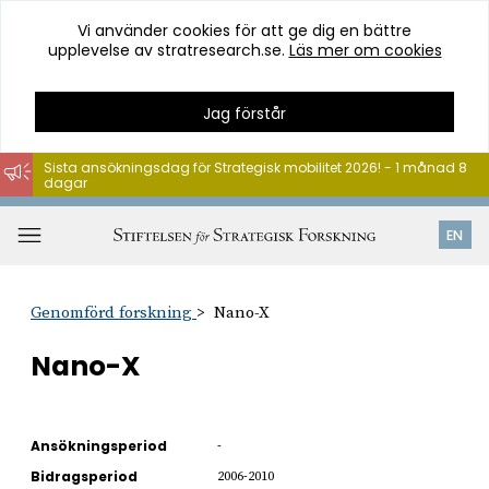
Vi använder cookies för att ge dig en bättre
upplevelse av stratresearch.se.
Läs mer om cookies
Jag förstår
Sista ansökningsdag för Strategisk mobilitet 2026! - 1 månad 8
dagar
Hoppa
till
Öppna
EN
innehåll
meny
Genomförd forskning
Nano-X
Nano-X
Ansökningsperiod
-
Bidragsperiod
2006-2010