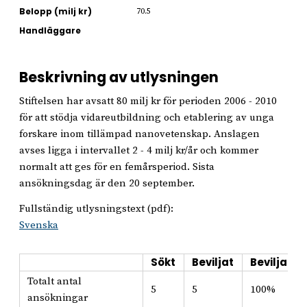
Belopp (milj kr)
70.5
Handläggare
Beskrivning av utlysningen
Stiftelsen har avsatt 80 milj kr för perioden 2006 - 2010
för att stödja vidareutbildning och etablering av unga
forskare inom tillämpad nanovetenskap. Anslagen
avses ligga i intervallet 2 - 4 milj kr/år och kommer
normalt att ges för en femårsperiod. Sista
ansökningsdag är den 20 september.
Fullständig utlysningstext (pdf):
Svenska
Sökt
Beviljat
Beviljat i
Totalt antal
5
5
100%
ansökningar