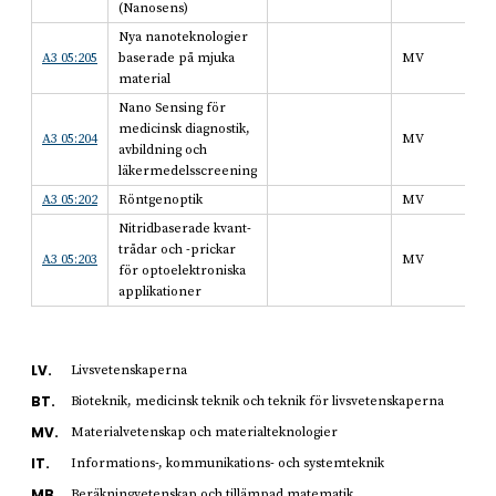
(Nanosens)
Nya nanoteknologier
A3 05:205
baserade på mjuka
MV
material
Nano Sensing för
medicinsk diagnostik,
A3 05:204
MV
avbildning och
läkermedelsscreening
A3 05:202
Röntgenoptik
MV
Nitridbaserade kvant-
trådar och -prickar
A3 05:203
MV
för optoelektroniska
applikationer
LV.
Livsvetenskaperna
BT.
Bioteknik, medicinsk teknik och teknik för livsvetenskaperna
MV.
Materialvetenskap och materialteknologier
IT.
Informations-, kommunikations- och systemteknik
MB.
Beräkningvetenskap och tillämpad matematik