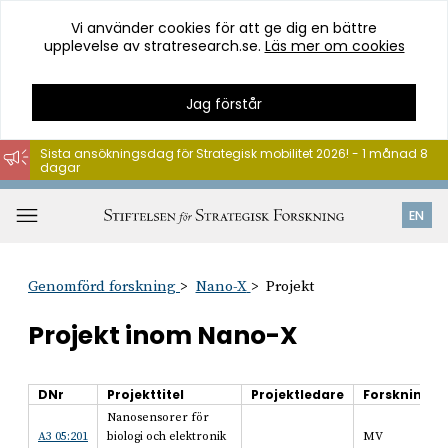
Vi använder cookies för att ge dig en bättre
upplevelse av stratresearch.se.
Läs mer om cookies
Jag förstår
Sista ansökningsdag för Strategisk mobilitet 2026! - 1 månad 8
dagar
Hoppa
till
Öppna
EN
innehåll
meny
Genomförd forskning
Nano-X
Projekt
Projekt inom Nano-X
DNr
Projekttitel
Projektledare
Forsknings
Nanosensorer för
A3 05:201
biologi och elektronik
MV