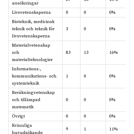
ansökningar
Livsvetenskaperna
0
0
0%
Bioteknik, medicinsk
teknik och teknik för
3
0
0%
livsvetenskaperna
Materialvetenskap
och
83
13
16%
materialteknologier
Informations-,
kommunikations- och
1
0
0%
systemteknik
Beräkningvetenskap
och tillämpad
0
0
0%
matematik
Övrigt
0
0
0%
Kvinnliga
9
1
11%
huvudsökande