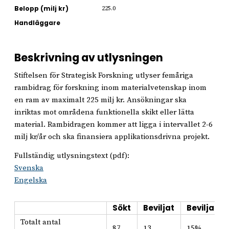
Belopp (milj kr)
225.0
Handläggare
Beskrivning av utlysningen
Stiftelsen för Strategisk Forskning utlyser femåriga
rambidrag för forskning inom materialvetenskap inom
en ram av maximalt 225 milj kr. Ansökningar ska
inriktas mot områdena funktionella skikt eller lätta
material. Rambidragen kommer att ligga i intervallet 2-6
milj kr/år och ska finansiera applikationsdrivna projekt.
Fullständig utlysningstext (pdf):
Svenska
Engelska
Sökt
Beviljat
Beviljat i
Totalt antal
87
13
15%