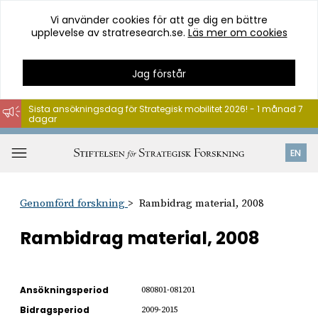
Vi använder cookies för att ge dig en bättre
upplevelse av stratresearch.se.
Läs mer om cookies
Jag förstår
Sista ansökningsdag för Strategisk mobilitet 2026! - 1 månad 7
dagar
Hoppa
till
Öppna
EN
innehåll
meny
Genomförd forskning
Rambidrag material, 2008
Rambidrag material, 2008
Ansökningsperiod
080801-081201
Bidragsperiod
2009-2015