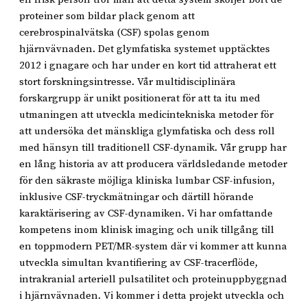
proteiner som bildar plack genom att
cerebrospinalvätska (CSF) spolas genom
hjärnvävnaden. Det glymfatiska systemet upptäcktes
2012 i gnagare och har under en kort tid attraherat ett
stort forskningsintresse. Vår multidisciplinära
forskargrupp är unikt positionerat för att ta itu med
utmaningen att utveckla medicintekniska metoder för
att undersöka det mänskliga glymfatiska och dess roll
med hänsyn till traditionell CSF-dynamik. Vår grupp har
en lång historia av att producera världsledande metoder
för den säkraste möjliga kliniska lumbar CSF-infusion,
inklusive CSF-tryckmätningar och därtill hörande
karaktärisering av CSF-dynamiken. Vi har omfattande
kompetens inom klinisk imaging och unik tillgång till
en toppmodern PET/MR-system där vi kommer att kunna
utveckla simultan kvantifiering av CSF-tracerflöde,
intrakranial arteriell pulsatilitet och proteinuppbyggnad
i hjärnvävnaden. Vi kommer i detta projekt utveckla och