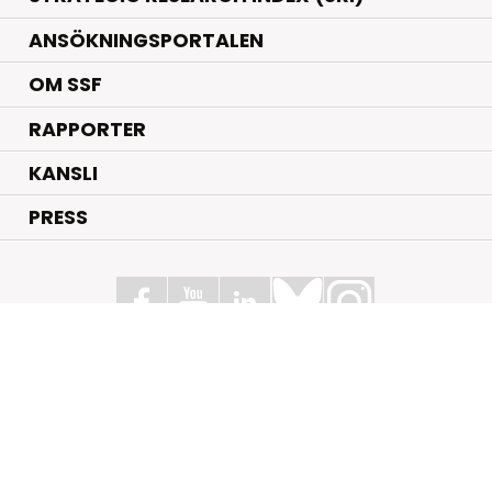
ANSÖKNINGSPORTALEN
OM SSF
RAPPORTER
KANSLI
PRESS
Stiftelsen för Strategisk Forskning
Box 70483, 107 26 Stockholm
Kungsbron 1 G7, Stockholm
+46 (0)8 - 505 816 00
info@strategiska.se