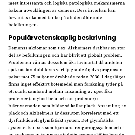
mest intressanta och logiska patologiska mekanismerna
bakom utvecklingen av demens. Dess inverkan kan
förväntas öka med tanke på att den åldrande
befolkningen.
Populärvetenskaplig beskrivning
Demenssjukdomar som t.ex. Alzheimers drabbar en stor
del av befolkningen och har blivit ett globalt problem.
Problemen väntas dessutom öka lavinartat då andelen
sjuk nästan dubbleras vart tjugonde år, dvs prognosen
pekar mot 75 miljoner drabbade redan 2030. I dagsläget
finns inget effektivt botemedel men forskning tyder på
ett starkt samband mellan ansamling av specifika
proteiner (amyloid beta och tau proteiner) i
hjärnvävnaden som bildar så kallat plack. Ansamling av
plack och Alzheimers är dessutom korrelerat med ett
dysfunktionell glymfatiskt system. Det glymfatiska
systemet kan ses som hjärnans rengöringssystem och i
en frisk person tror man att detta system sköljer bort de