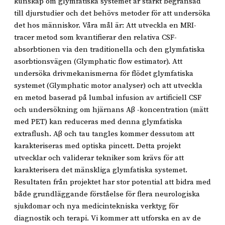
kunskap om glymfatiska systemet är starkt begränsad
till djurstudier och det behövs metoder för att undersöka
det hos människor. Våra mål är: Att utveckla en MRI-
tracer metod som kvantifierar den relativa CSF-
absorbtionen via den traditionella och den glymfatiska
asorbtionsvägen (Glymphatic flow estimator). Att
undersöka drivmekanismerna för flödet glymfatiska
systemet (Glymphatic motor analyser) och att utveckla
en metod baserad på lumbal infusion av artificiell CSF
och undersökning om hjärnans Aβ -koncentration (mätt
med PET) kan reduceras med denna glymfatiska
extraflush. Aβ och tau tangles kommer dessutom att
karakteriseras med optiska pincett. Detta projekt
utvecklar och validerar tekniker som krävs för att
karakterisera det mänskliga glymfatiska systemet.
Resultaten från projektet har stor potential att bidra med
både grundläggande förståelse för flera neurologiska
sjukdomar och nya medicintekniska verktyg för
diagnostik och terapi. Vi kommer att utforska en av de