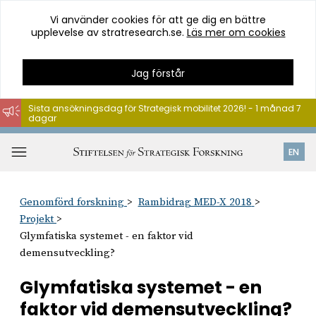
Vi använder cookies för att ge dig en bättre
upplevelse av stratresearch.se.
Läs mer om cookies
Jag förstår
Sista ansökningsdag för Strategisk mobilitet 2026! - 1 månad 7
dagar
Hoppa
till
Öppna
EN
innehåll
meny
Genomförd forskning
Rambidrag MED-X 2018
Projekt
Glymfatiska systemet - en faktor vid
demensutveckling?
Glymfatiska systemet - en
faktor vid demensutveckling?