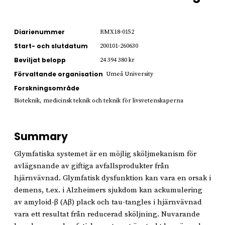
Diarienummer
RMX18-0152
Start- och slutdatum
200101-260630
Beviljat belopp
24 394 380 kr
Förvaltande organisation
Umeå University
Forskningsområde
Bioteknik, medicinsk teknik och teknik för livsvetenskaperna
Summary
Glymfatiska systemet är en möjlig sköljmekanism för
avlägsnande av giftiga avfallsprodukter från
hjärnvävnad. Glymfatisk dysfunktion kan vara en orsak i
demens, t.ex. i Alzheimers sjukdom kan ackumulering
av amyloid-β (Aβ) plack och tau-tangles i hjärnvävnad
vara ett resultat från reducerad sköljning. Nuvarande